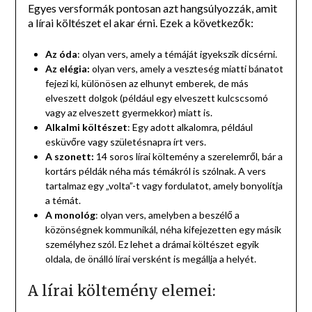
Egyes versformák pontosan azt hangsúlyozzák, amit
a lírai költészet el akar érni. Ezek a következők:
Az óda
: olyan vers, amely a témáját igyekszik dicsérni.
Az elégia:
olyan vers, amely a veszteség miatti bánatot
fejezi ki, különösen az elhunyt emberek, de más
elveszett dolgok (például egy elveszett kulcscsomó
vagy az elveszett gyermekkor) miatt is.
Alkalmi költészet
: Egy adott alkalomra, például
esküvőre vagy születésnapra írt vers.
A szonett:
14 soros lírai költemény a szerelemről, bár a
kortárs példák néha más témákról is szólnak. A vers
tartalmaz egy „volta”-t vagy fordulatot, amely bonyolítja
a témát.
A monológ
: olyan vers, amelyben a beszélő a
közönségnek kommunikál, néha kifejezetten egy másik
személyhez szól. Ez lehet a drámai költészet egyik
oldala, de önálló lírai versként is megállja a helyét.
A lírai költemény elemei: