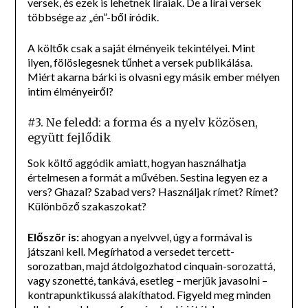
versek, és ezek is lehetnek líraiak. De a lírai versek
többsége az „én”-ből íródik.
A költők csak a saját élményeik tekintélyei. Mint
ilyen, fölöslegesnek tűnhet a versek publikálása.
Miért akarna bárki is olvasni egy másik ember mélyen
intim élményeiről?
#3. Ne feledd: a forma és a nyelv közösen,
együtt fejlődik
Sok költő aggódik amiatt, hogyan használhatja
értelmesen a formát a művében. Sestina legyen ez a
vers? Ghazal? Szabad vers? Használjak rímet? Rímet?
Különböző szakaszokat?
Először is:
ahogyan a nyelvvel, úgy a formával is
játszani kell. Megírhatod a versedet tercett-
sorozatban, majd átdolgozhatod cinquain-sorozattá,
vagy szonetté, tankává, esetleg – merjük javasolni –
kontrapunktikussá alakíthatod. Figyeld meg minden