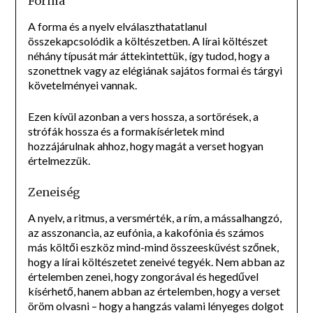
Forma
A forma és a nyelv elválaszthatatlanul
összekapcsolódik a költészetben. A lírai költészet
néhány típusát már áttekintettük, így tudod, hogy a
szonettnek vagy az elégiának sajátos formai és tárgyi
követelményei vannak.
Ezen kívül azonban a vers hossza, a sortörések, a
strófák hossza és a formakísérletek mind
hozzájárulnak ahhoz, hogy magát a verset hogyan
értelmezzük.
Zeneiség
A nyelv, a ritmus, a versmérték, a rím, a mássalhangzó,
az asszonancia, az eufónia, a kakofónia és számos
más költői eszköz mind-mind összeesküvést szőnek,
hogy a lírai költészetet zeneivé tegyék. Nem abban az
értelemben zenei, hogy zongorával és hegedűvel
kísérhető, hanem abban az értelemben, hogy a verset
öröm olvasni – hogy a hangzás valami lényeges dolgot