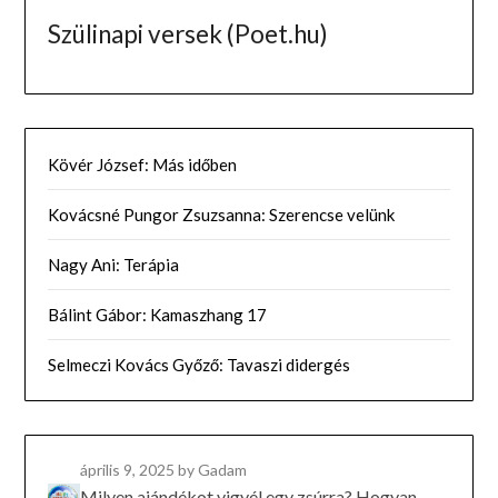
Szülinapi versek (Poet.hu)
Kövér József: Más időben
Kovácsné Pungor Zsuzsanna: Szerencse velünk
Nagy Ani: Terápia
Bálint Gábor: Kamaszhang 17
Selmeczi Kovács Győző: Tavaszi didergés
április 9, 2025
by Gadam
Milyen ajándékot vigyél egy zsúrra? Hogyan