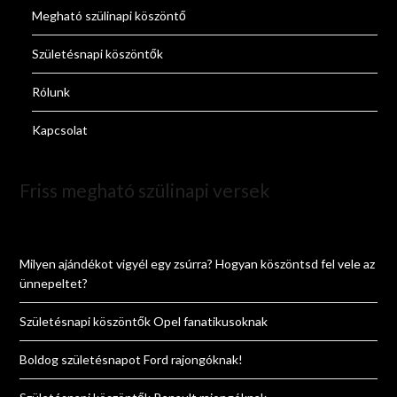
Megható szülinapi köszöntő
Születésnapi köszöntők
Rólunk
Kapcsolat
Friss megható szülinapi versek
Milyen ajándékot vigyél egy zsúrra? Hogyan köszöntsd fel vele az
ünnepeltet?
Születésnapi köszöntők Opel fanatikusoknak
Boldog születésnapot Ford rajongóknak!