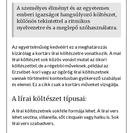
A személyes élményt és az egyetemes
emberi igazságot hangsúlyozó költészet,
különös tekintettel a ritmikus
nyelvezetre és a meglepő szóhasználatra.
Az egyértelműség kedvéért ez a meghatározás
kizárólag a kortárs lírai költészetre vonatkozik. A mai
lírai költészet sok közös vonást mutat az ókori
költészettel, de a régebbi műveknek, például az
Erzsébet-kori vagy az ógörög lírai költészetnek
vannak történelmi kontextusban gyökerező szabályai
és elemei. Ez a cikk csak a kortárs műveket vizsgálja.
A lírai költészet típusai:
A lírai költészetnek sokféle formája lehet. A lírai vers
lehet sestina, villanella, sőt cinquain vagy haiku is. Sok
lírai vers szabadvers.