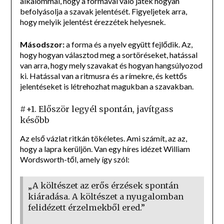
alkalommal, hogy a formával való játék hogyan
befolyásolja a szavak jelentését. Figyeljetek arra,
hogy melyik jelentést érezzétek helyesnek.
Másodszor:
a forma és a nyelv együtt fejlődik. Az,
hogy hogyan választod meg a sortöréseket, hatással
van arra, hogy mely szavakat és hogyan hangsúlyozod
ki. Hatással van a ritmusra és a rímekre, és kettős
jelentéseket is létrehozhat magukban a szavakban.
#+1. Először legyél spontán, javítgass
később
Az első vázlat ritkán tökéletes. Ami számít, az az,
hogy a lapra kerüljön. Van egy híres idézet William
Wordsworth-től, amely így szól:
„A költészet az erős érzések spontán
kiáradása. A költészet a nyugalomban
felidézett érzelmekből ered.”