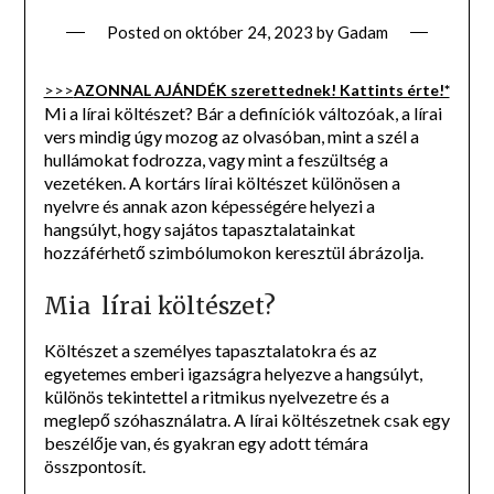
Posted on
október 24, 2023
by
Gadam
>>>
AZONNAL AJÁNDÉK szerettednek! Kattints érte!*
Mi a lírai költészet? Bár a definíciók változóak, a lírai
vers mindig úgy mozog az olvasóban, mint a szél a
hullámokat fodrozza, vagy mint a feszültség a
vezetéken. A kortárs lírai költészet különösen a
nyelvre és annak azon képességére helyezi a
hangsúlyt, hogy sajátos tapasztalatainkat
hozzáférhető szimbólumokon keresztül ábrázolja.
Mia lírai költészet?
Költészet a személyes tapasztalatokra és az
egyetemes emberi igazságra helyezve a hangsúlyt,
különös tekintettel a ritmikus nyelvezetre és a
meglepő szóhasználatra. A lírai költészetnek csak egy
beszélője van, és gyakran egy adott témára
összpontosít.