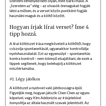
szerelmi élményed nem olyan, mint bárki másé. A
„Szerelem az” elég – az olvasók önmagukat fogják
látni a műben, és a verset közös pontként fogják
használni maguk és a költő között.
Hogyan írjak lírai verset? Íme 4
tipp hozzá.
A lírai költészet írása megköveteli a költőtől, hogy
csiszolja spontaneitását, ugyanakkor kontrollálja
nyelvhasználatát. Ezt az egyensúlyt – spontaneitás
kontra kontroll – nem könnyű elsajátítani, de ezek a
tippek segítenek, hogy belehajolj a költészet
misztériumába.
#1. Légy játékos
A költészet a nyelvvel való játékosságra épül.
Figyeljük meg, hogyan játszik Chen Chen az egyes
képeivel, vagy Kim Addonizio az írásjelekkel
bonyolítja az általa használt szavak jelentését. Az