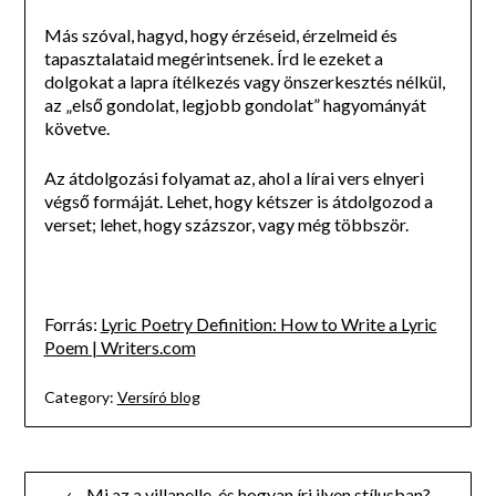
Más szóval, hagyd, hogy érzéseid, érzelmeid és
tapasztalataid megérintsenek. Írd le ezeket a
dolgokat a lapra ítélkezés vagy önszerkesztés nélkül,
az „első gondolat, legjobb gondolat” hagyományát
követve.
Az átdolgozási folyamat az, ahol a lírai vers elnyeri
végső formáját. Lehet, hogy kétszer is átdolgozod a
verset; lehet, hogy százszor, vagy még többször.
Forrás:
Lyric Poetry Definition: How to Write a Lyric
Poem | Writers.com
Category:
Versíró blog
Bejegyzés
← Mi az a villanelle, és hogyan írj ilyen stílusban?