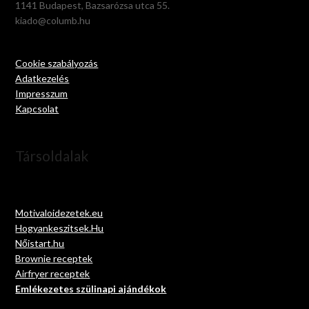
1141 Budapest, Bazsarózsa utca 55.
kiado@columb.hu
Cookie szabályozás
Adatkezelés
Impresszum
Kapcsolat
Társoldalak
Motivaloidezetek.eu
Hogyankeszitsek.Hu
Nőistart.hu
Brownie receptek
Airfryer receptek
Emlékezetes szülinapi ajándékok