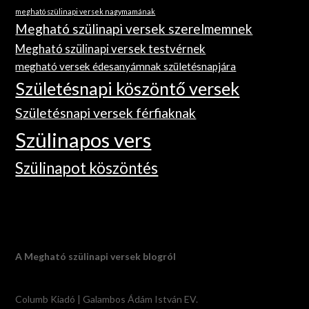
megható szülinapi versek nagymamának
Megható szülinapi versek szerelmemnek
Megható szülinapi versek testvérnek
megható versek édesanyámnak születésnapjára
Születésnapi köszöntő versek
Születésnapi versek férfiaknak
Szülinapos vers
Szülinapot köszöntés
A Megható szülinapi versek blogról
Columb Kiadó | Galambos Ádám István EV.