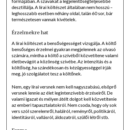
formájában. A szavakat a legjelentőségteljesebbé
desztillálja. A lírai költészet általában nem hosszú –
leghosszabb esetben néhány oldal, talán 60 sor, bár
természetesen vannak kivételek.
Érzelmekre hat
A lírai költészet a bensőségességet vizsgálja. A költő
bensőséges érzelmei gyakran megjelennek az olvasó
számára, mintha a költő a szívéből közvetítene valami
életbevágót a közönség szívébe. Az intenzitás és a
költőiség, ha szándékosan és kézügyességgel írják
meg, jó szolgálatot tesz a költőnek.
Nem, egy lírai versnek nem kell nagyszabású, elsöprő
versnek lennie az élet legintenzívebb érzéseiről. De
valami igazat és mélyen átélt dolgot kell közvetítenie
az emberi tapasztalatokról. Nem csoda, hogy oly sok
vers szól szerelemről, halálról, reményről, politikáról,
identitásról, vallásról, áldozatról, szülői létről stb.