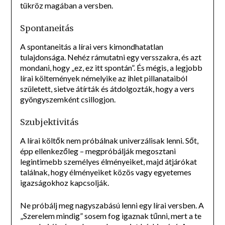
tükröz magában a versben.
Spontaneitás
A spontaneitás a lírai vers kimondhatatlan
tulajdonsága. Nehéz rámutatni egy versszakra, és azt
mondani, hogy „ez, ez itt spontán”. És mégis, a legjobb
lírai költemények némelyike az ihlet pillanataiból
született, sietve átírták és átdolgozták, hogy a vers
gyöngyszemként csillogjon.
Szubjektivitás
A lírai költők nem próbálnak univerzálisak lenni. Sőt,
épp ellenkezőleg – megpróbálják megosztani
legintimebb személyes élményeiket, majd átjárókat
találnak, hogy élményeiket közös vagy egyetemes
igazságokhoz kapcsolják.
Ne próbálj meg nagyszabású lenni egy lírai versben. A
„Szerelem mindig” sosem fog igaznak tűnni, mert a te