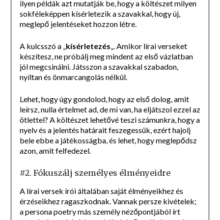
ilyen példák azt mutatják be, hogy a költészet milyen
sokféleképpen kísérletezik a szavakkal, hogy új,
meglepő jelentéseket hozzon létre.
A kulcsszó a „
kísérletezés
„. Amikor lírai verseket
készítesz, ne próbálj meg mindent az első vázlatban
jól megcsinálni. Játsszon a szavakkal szabadon,
nyíltan és önmarcangolás nélkül.
Lehet, hogy úgy gondolod, hogy az első dolog, amit
leírsz, nulla értelmet ad, de mi van, ha eljátszol ezzel az
ötlettel? A költészet lehetővé teszi számunkra, hogy a
nyelv és a jelentés határait feszegessük, ezért hajolj
bele ebbe a játékosságba, és lehet, hogy meglepődsz
azon, amit felfedezel.
#2. Fókuszálj személyes élményeidre
A lírai versek írói általában saját élményeikhez és
érzéseikhez ragaszkodnak. Vannak persze kivételek;
a persona poetry más személy nézőpontjából írt