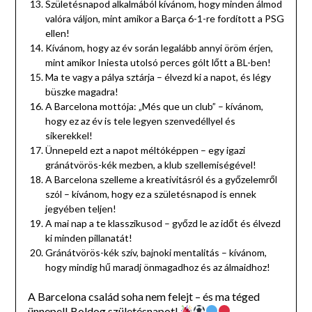
Születésnapod alkalmából kívánom, hogy minden álmod
valóra váljon, mint amikor a Barça 6-1-re fordított a PSG
ellen!
Kívánom, hogy az év során legalább annyi öröm érjen,
mint amikor Iniesta utolsó perces gólt lőtt a BL-ben!
Ma te vagy a pálya sztárja – élvezd ki a napot, és légy
büszke magadra!
A Barcelona mottója: „Més que un club” – kívánom,
hogy ez az év is tele legyen szenvedéllyel és
sikerekkel!
Ünnepeld ezt a napot méltóképpen – egy igazi
gránátvörös-kék mezben, a klub szellemiségével!
A Barcelona szelleme a kreativitásról és a győzelemről
szól – kívánom, hogy ez a születésnapod is ennek
jegyében teljen!
A mai nap a te klasszikusod – győzd le az időt és élvezd
ki minden pillanatát!
Gránátvörös-kék szív, bajnoki mentalitás – kívánom,
hogy mindig hű maradj önmagadhoz és az álmaidhoz!
A Barcelona család soha nem felejt – és ma téged
ünnepel! Boldog születésnapot!