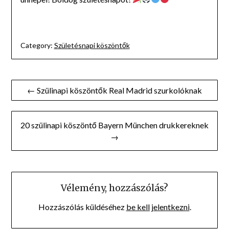
Category:
Születésnapi köszöntők
Bejegyzés
← Szülinapi köszöntők Real Madrid szurkolóknak
navigáció
20 szülinapi köszöntő Bayern München drukkereknek
→
Vélemény, hozzászólás?
Hozzászólás küldéséhez
be kell jelentkezni
.