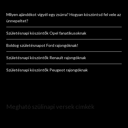
Milyen ajándékot vigyél egy zsúrra? Hogyan köszöntsd fel vele az
ünnepeltet?
Születésnapi köszöntők Opel fanatikusoknak
Boldog születésnapot Ford rajongóknak!
Születésnapi köszöntők Renault rajongóknak
Születésnapi köszöntők Peugeot rajongóknak
Megható szülinapi versek címkék