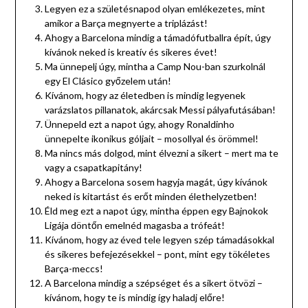
Legyen ez a születésnapod olyan emlékezetes, mint
amikor a Barça megnyerte a triplázást!
Ahogy a Barcelona mindig a támadófutballra épít, úgy
kívánok neked is kreatív és sikeres évet!
Ma ünnepelj úgy, mintha a Camp Nou-ban szurkolnál
egy El Clásico győzelem után!
Kívánom, hogy az életedben is mindig legyenek
varázslatos pillanatok, akárcsak Messi pályafutásában!
Ünnepeld ezt a napot úgy, ahogy Ronaldinho
ünnepelte ikonikus góljait – mosollyal és örömmel!
Ma nincs más dolgod, mint élvezni a sikert – mert ma te
vagy a csapatkapitány!
Ahogy a Barcelona sosem hagyja magát, úgy kívánok
neked is kitartást és erőt minden élethelyzetben!
Éld meg ezt a napot úgy, mintha éppen egy Bajnokok
Ligája döntőn emelnéd magasba a trófeát!
Kívánom, hogy az éved tele legyen szép támadásokkal
és sikeres befejezésekkel – pont, mint egy tökéletes
Barça-meccs!
A Barcelona mindig a szépséget és a sikert ötvözi –
kívánom, hogy te is mindig így haladj előre!