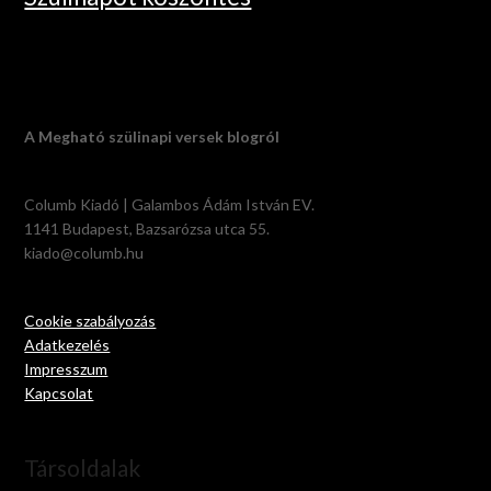
A Megható szülinapi versek blogról
Columb Kiadó | Galambos Ádám István EV.
1141 Budapest, Bazsarózsa utca 55.
kiado@columb.hu
Cookie szabályozás
Adatkezelés
Impresszum
Kapcsolat
Társoldalak