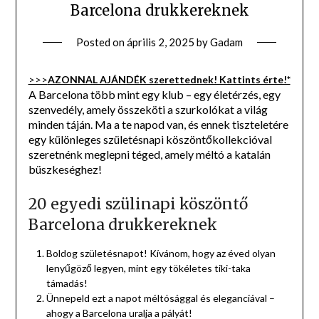
Barcelona drukkereknek
Posted on
április 2, 2025
by
Gadam
>>>
AZONNAL AJÁNDÉK szerettednek! Kattints érte!*
A Barcelona több mint egy klub – egy életérzés, egy
szenvedély, amely összeköti a szurkolókat a világ
minden táján. Ma a te napod van, és ennek tiszteletére
egy különleges születésnapi köszöntőkollekcióval
szeretnénk meglepni téged, amely méltó a katalán
büszkeséghez!
20 egyedi szülinapi köszöntő
Barcelona drukkereknek
Boldog születésnapot! Kívánom, hogy az éved olyan
lenyűgöző legyen, mint egy tökéletes tiki-taka
támadás!
Ünnepeld ezt a napot méltósággal és eleganciával –
ahogy a Barcelona uralja a pályát!