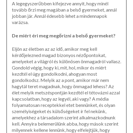
A legegyszerűbben kifejezve annyit, hogy minél
tovább őrzi meg magában a belső gyermeket, annál
jobban jár. Annál édesebb lehet a mindennapok
varázsa.
De miért éri meg megőrizni a belső gyermeket?
Eljön az életben az az idő, amikor meg kell
kérdőjelezned magad bizonyos nézőpontokat,
amelyeket a világról és különösen önmagadról vallasz.
Gondold végig, hogy ki, mit, hol, mikor és miért
kezdtél el úgy gondolkodni, ahogyan most
gondolkodsz. Melyik az a pont, amikor már nem
hagytál teret magadnak, hogy önmagad lehess? Az
élet melyik metszéspontján kezdtél el tétovázni azzal
kapcsolatban, hogy az legyél, aki vagy? A média
folyamatosan receptekkel etet bennünket, és olyan
személyiségeket és külsőségeket ír fel nekünk,
amelyekhez a társadalom szerint alkalmazkodnunk
kell. Annyira belemerülünk abba, hogy mások szerint
milyennek kellene lennünk, hogy elfelejtjük, hogy