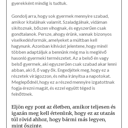
gyerekként mindig is tudtuk.
Gondolj arra, hogy sok gyermek mennyire szabad,
amikor kitalálnak valamit. Szaladgálnak, vidáman
sikítoznak, bőszen vihognak, és egyszerűen csak
gondtalanok. Persze, ahogy érünk, vannak bizonyos
viselkedésformák, amelyeket a múltban kell
hagynunk. Azonban kihívást jelentene, hogy minél
többen adaptáljuk a bennünk még ma is meglévő
hasonló gyermeki természetet. Az a belső én vagy
belső gyermek, aki egyszerűen csak szabad akar lenni
abban, aki ő, ő vagy ők. Engedjétek meg, hogy ez a
részetek virágozzon, és néha irányítsa a napotokat.
Meglepődnél, hogy ez a részed mennyire izgatottnak
fogja érezni magát, és ezzel együtt téged is
felnőttnek.
Eljön egy pont az életben, amikor teljesen és
igazán meg kell értenünk, hogy ez az utazás
túl rövid ahhoz, hogy bármi más legyen,
mint őszinte.