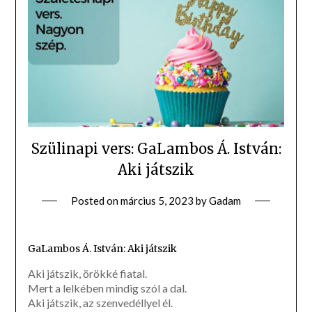
Szülinapi vers: GaLambos Á. István:
Aki játszik
Posted on
március 5, 2023
by
Gadam
GaLambos Á. István: Aki játszik
Aki játszik, örökké fiatal.
Mert a lelkében mindig szól a dal.
Aki játszik, az szenvedéllyel él.