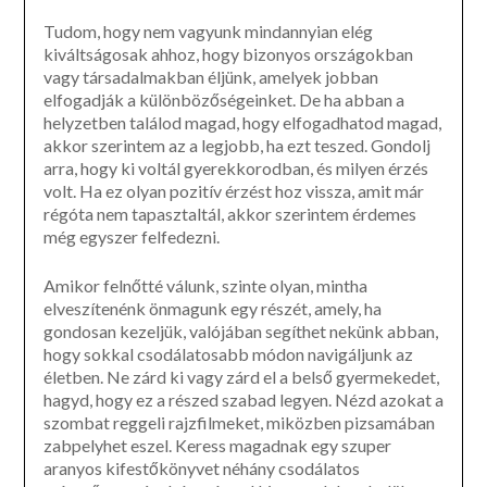
Tudom, hogy nem vagyunk mindannyian elég
kiváltságosak ahhoz, hogy bizonyos országokban
vagy társadalmakban éljünk, amelyek jobban
elfogadják a különbözőségeinket. De ha abban a
helyzetben találod magad, hogy elfogadhatod magad,
akkor szerintem az a legjobb, ha ezt teszed. Gondolj
arra, hogy ki voltál gyerekkorodban, és milyen érzés
volt. Ha ez olyan pozitív érzést hoz vissza, amit már
régóta nem tapasztaltál, akkor szerintem érdemes
még egyszer felfedezni.
Amikor felnőtté válunk, szinte olyan, mintha
elveszítenénk önmagunk egy részét, amely, ha
gondosan kezeljük, valójában segíthet nekünk abban,
hogy sokkal csodálatosabb módon navigáljunk az
életben. Ne zárd ki vagy zárd el a belső gyermekedet,
hagyd, hogy ez a részed szabad legyen. Nézd azokat a
szombat reggeli rajzfilmeket, miközben pizsamában
zabpelyhet eszel. Keress magadnak egy szuper
aranyos kifestőkönyvet néhány csodálatos