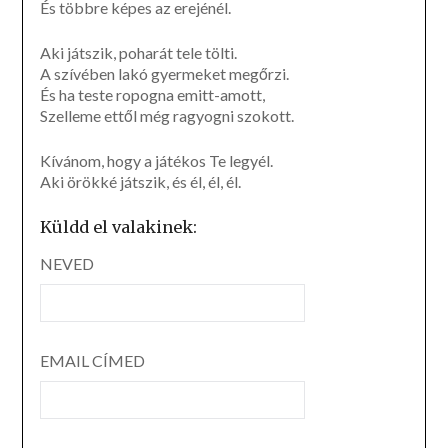
És többre képes az erejénél.
Aki játszik, poharát tele tölti.
A szívében lakó gyermeket megőrzi.
És ha teste ropogna emitt-amott,
Szelleme ettől még ragyogni szokott.
Kívánom, hogy a játékos Te legyél.
Aki örökké játszik, és él, él, él.
Küldd el valakinek:
NEVED
EMAIL CÍMED