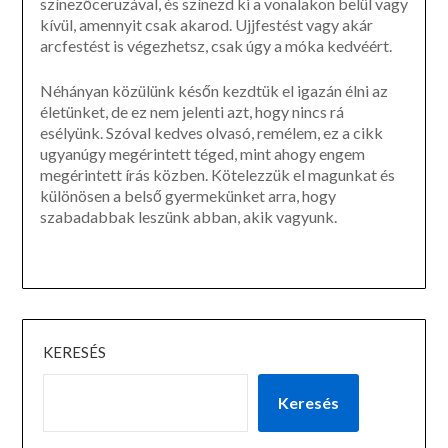
színezőceruzával, és színezd ki a vonalakon belül vagy
kívül, amennyit csak akarod. Ujjfestést vagy akár
arcfestést is végezhetsz, csak úgy a móka kedvéért.
Néhányan közülünk későn kezdtük el igazán élni az
életünket, de ez nem jelenti azt, hogy nincs rá
esélyünk. Szóval kedves olvasó, remélem, ez a cikk
ugyanúgy megérintett téged, mint ahogy engem
megérintett írás közben. Kötelezzük el magunkat és
különösen a belső gyermekünket arra, hogy
szabadabbak leszünk abban, akik vagyunk.
KERESÉS
Keresés