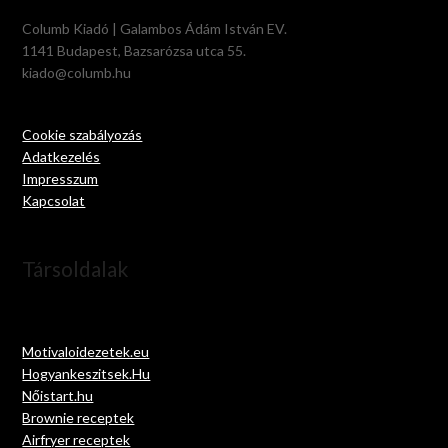
Columb Kiadó | Galambos Ádám István EV.
1141 Budapest, Bazsarózsa utca 55.
kiado@columb.hu
Cookie szabályozás
Adatkezelés
Impresszum
Kapcsolat
Társoldalak
Motivaloidezetek.eu
Hogyankeszitsek.Hu
Nőistart.hu
Brownie receptek
Airfryer receptek