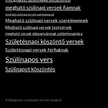
megható szülinapi versek fiamnak
megható szülinapi versek nagymamának
Megható szülinapi versek szerelmemnek
Megható szülinapi versek testvérnek
megható versek édesanyámnak születésnapjára
Születésnapi köszöntő versek
Születésnapi versek férfiaknak
Szülinapos vers
Szülinapot köszöntés
A Megható szülinapi versek blogról