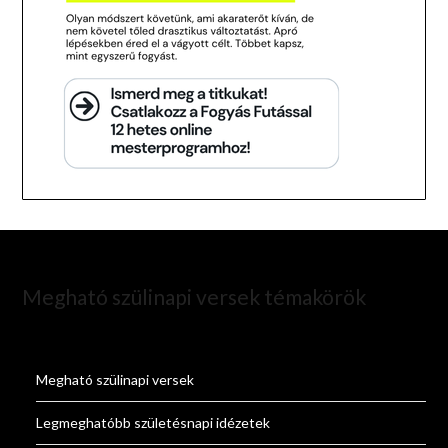
Megható szülinapi versek témakörök
Megható szülinapi versek
Legmeghatóbb születésnapi idézetek