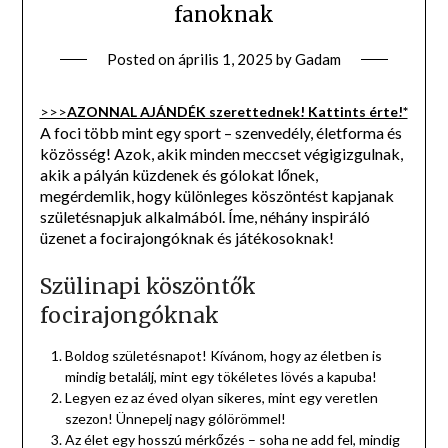
fanoknak
Posted on
április 1, 2025
by
Gadam
>>>
AZONNAL AJÁNDÉK szerettednek! Kattints érte!*
A foci több mint egy sport – szenvedély, életforma és
közösség! Azok, akik minden meccset végigizgulnak,
akik a pályán küzdenek és gólokat lőnek,
megérdemlik, hogy különleges köszöntést kapjanak
születésnapjuk alkalmából. Íme, néhány inspiráló
üzenet a focirajongóknak és játékosoknak!
Szülinapi köszöntők
focirajongóknak
Boldog születésnapot! Kívánom, hogy az életben is
mindig betalálj, mint egy tökéletes lövés a kapuba!
Legyen ez az éved olyan sikeres, mint egy veretlen
szezon! Ünnepelj nagy gólörömmel!
Az élet egy hosszú mérkőzés – soha ne add fel, mindig