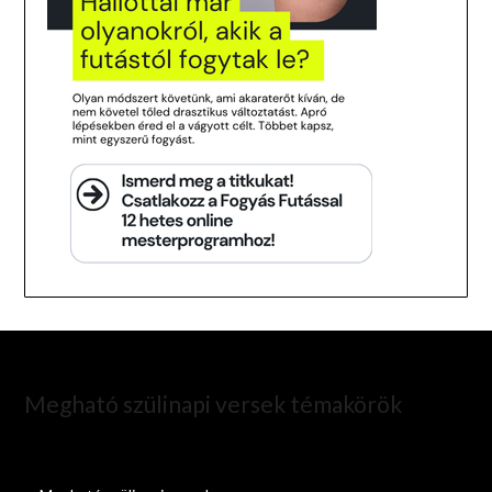
Megható szülinapi versek témakörök