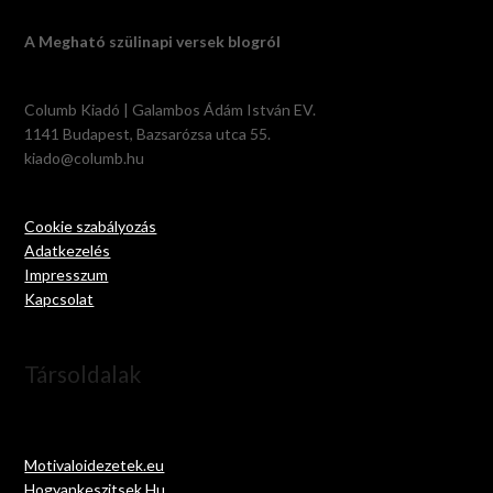
A Megható szülinapi versek blogról
Columb Kiadó | Galambos Ádám István EV.
1141 Budapest, Bazsarózsa utca 55.
kiado@columb.hu
Cookie szabályozás
Adatkezelés
Impresszum
Kapcsolat
Társoldalak
Motivaloidezetek.eu
Hogyankeszitsek.Hu