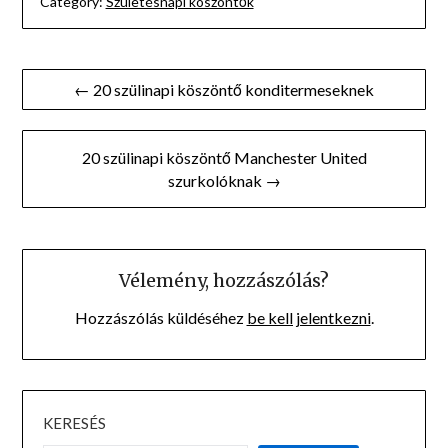
Category:
Születésnapi köszöntők
Bejegyzés
← 20 szülinapi köszöntő konditermeseknek
navigáció
20 szülinapi köszöntő Manchester United
szurkolóknak →
Vélemény, hozzászólás?
Hozzászólás küldéséhez
be kell jelentkezni
.
KERESÉS