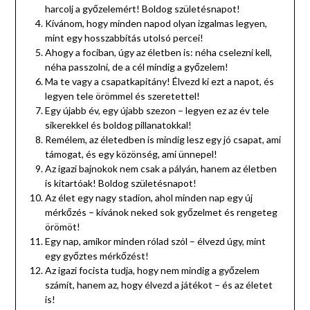
harcolj a győzelemért! Boldog születésnapot!
Kívánom, hogy minden napod olyan izgalmas legyen,
mint egy hosszabbítás utolsó percei!
Ahogy a fociban, úgy az életben is: néha cselezni kell,
néha passzolni, de a cél mindig a győzelem!
Ma te vagy a csapatkapitány! Élvezd ki ezt a napot, és
legyen tele örömmel és szeretettel!
Egy újabb év, egy újabb szezon – legyen ez az év tele
sikerekkel és boldog pillanatokkal!
Remélem, az életedben is mindig lesz egy jó csapat, ami
támogat, és egy közönség, ami ünnepel!
Az igazi bajnokok nem csak a pályán, hanem az életben
is kitartóak! Boldog születésnapot!
Az élet egy nagy stadion, ahol minden nap egy új
mérkőzés – kívánok neked sok győzelmet és rengeteg
örömöt!
Egy nap, amikor minden rólad szól – élvezd úgy, mint
egy győztes mérkőzést!
Az igazi focista tudja, hogy nem mindig a győzelem
számít, hanem az, hogy élvezd a játékot – és az életet
is!