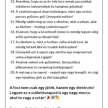
Remélem, hogy ez az év tele lesz remek passzokkal,
tökéletes helyzetekkel és hatalmas gólokkal!
A születésnapod olyan különleges, mint egy utolsó
perces győztes gól! Ünnepeld méltón!
Mindig találd meg az utat a sikerhez, akár a pályán, akár
az életben – boldog születésnapot!
Kívánom, hogy a következő évben is mindig legyen elég
erőd sprintelni az álmaid felé!
Az életben is, mint a fociban: néha el kell esni, de
mindig fel kell állni és tovább kell küzdeni!
Ünnepeld ezt a napot úgy, mintha épp megnyerted
volna a Bajnokok Ligáját!
Kívánok neked sok győzelmet, fantasztikus
pillanatokat és rengeteg boldogságot!
A mai nap a te napod – vegyél egy nagy levegőt, és rúgj
egy hatalmas gólt az élet kapujába!
A foci nem csak egy játék, hanem egy életérzés!
Legyen ez a születésnapod is egy nagy meccs,
ahol te vagy a sztár!