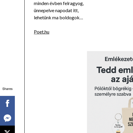
minden évben felragyog,
ünnepelve napodat itt,
lehetünk ma boldogok…
Poet.hu
Shares