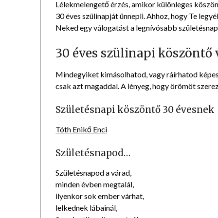
Lélekmelengető érzés, amikor különleges köszönt
30 éves szülinapját ünnepli. Ahhoz, hogy Te leg
Neked egy válogatást a legnívósabb születésnap
30 éves szülinapi köszöntő 
Mindegyiket kimásolhatod, vagy ráírhatod képes
csak azt magaddal. A lényeg, hogy örömöt szere
Születésnapi köszöntő 30 évesnek
Tóth Enikő Enci
Születésnapod…
Születésnapod a várad,
minden évben megtalál,
ilyenkor sok ember várhat,
lelkednek lábainál,