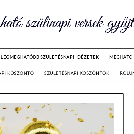
ó szülinapi versek gyűj
LEGMEGHATÓBB SZÜLETÉSNAPI IDÉZETEK
MEGHATÓ 
API KÖSZÖNTŐ
SZÜLETÉSNAPI KÖSZÖNTŐK
RÓLU