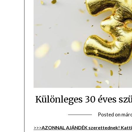
Különleges 30 éves sz
Posted on
márc
>>>
AZONNAL AJÁNDÉK szerettednek! Kattin