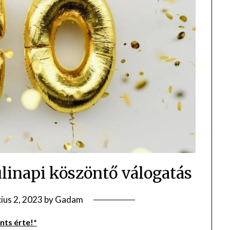
ülinapi köszöntő válogatás
ius 2, 2023
by
Gadam
ts érte!*