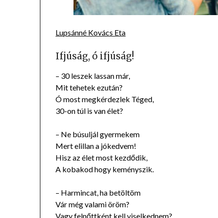
Lupsánné Kovács Eta
Ifjúság, ó ifjúság!
– 30 leszek lassan már,
Mit tehetek ezután?
Ó most megkérdezlek Téged,
30-on túl is van élet?
– Ne búsuljál gyermekem
Mert elillan a jókedvem!
Hisz az élet most kezdődik,
A kobakod hogy keményszik.
– Harmincat, ha betöltöm
Vár még valami öröm?
Vagy felnőttként kell viselkednem?