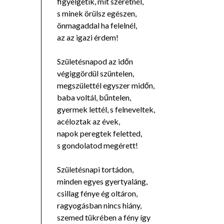
figyelgetik, mit szeretnél,
s minek örülsz egészen,
önmagaddal ha felelnél,
az az igazi érdem!
Születésnapod az időn
végiggördül szüntelen,
megszülettél egyszer midőn,
baba voltál, bűntelen,
gyermek lettél, s felneveltek,
acéloztak az évek,
napok peregtek feletted,
s gondolatod megérett!
Születésnapi tortádon,
minden egyes gyertyaláng,
csillag fénye ég oltáron,
ragyogásban nincs hiány,
szemed tükrében a fény így