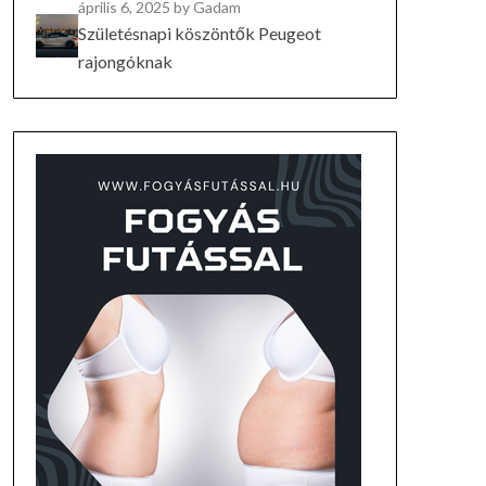
április 6, 2025
by Gadam
Születésnapi köszöntők Peugeot
rajongóknak