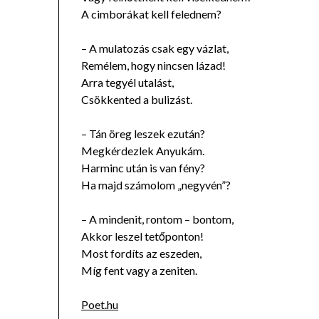
A cimborákat kell felednem?
– A mulatozás csak egy vázlat,
Remélem, hogy nincsen lázad!
Arra tegyél utalást,
Csökkented a bulizást.
– Tán öreg leszek ezután?
Megkérdezlek Anyukám.
Harminc után is van fény?
Ha majd számolom „negyvén”?
– A mindenit, rontom – bontom,
Akkor leszel tetőponton!
Most fordíts az eszeden,
Míg fent vagy a zeniten.
Poet.hu