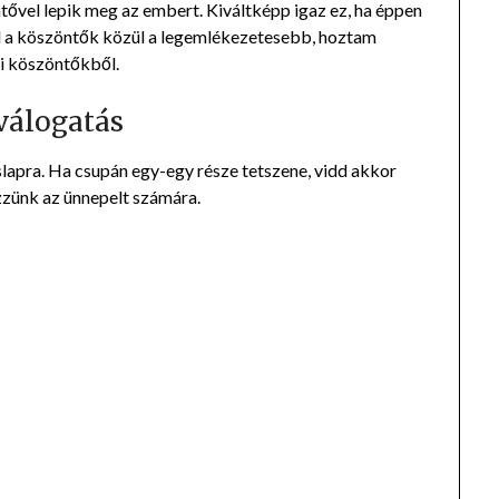
ővel lepik meg az embert. Kiváltképp igaz ez, ha éppen
yél a köszöntők közül a legemlékezetesebb, hoztam
i köszöntőkből.
válogatás
lapra. Ha csupán egy-egy része tetszene, vidd akkor
zzünk az ünnepelt számára.