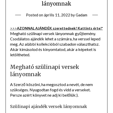
lányomnak
Posted on
április 11, 2022
by
Gadam
>>>
AZONNAL AJÁNDÉK szerettednek! Kattints érte!*
Megható szülinapi versek lányomnak gyűjtemény.
Csodálatos ajándék lehet a számára, ha verssel leped
meg. Az alábbi kollekcióból szabadon választhatsz.
Akár kimásolod és kinyomtatod, akár a képeket is
letöltheted.
Megható szülinapi versek
lányomnak
A Szerző köszöni, ha megosztod a nevét, de nem
szükséges. Nyugodtan fogd és vidd a verseket.
Persze azért könyvet ne adj ki belőlük:).
Szülinapi ajándék versek lányomnak