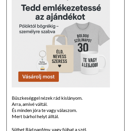
Büszkeséggel nézek rád kislányom.
Arra, amivé váltál.
És minden jóra te vagy válaszom.
Mert bárhol helyt álltál.
Süthet Rád napfény, vagy fújhat a szél.