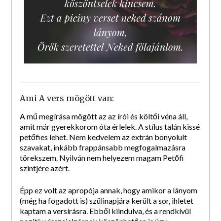
Ami A vers mögött van:
A mű megírása mögött az az írói és költői véna áll,
amit már gyerekkorom óta érlelek. A stílus talán kissé
petőfies lehet. Nem kedvelem az extrán bonyolult
szavakat, inkább frappánsabb megfogalmazásra
törekszem. Nyilván nem helyezem magam Petőfi
szintjére azért.
Épp ez volt az apropója annak, hogy amikor a lányom
(még ha fogadott is) szülinapjára került a sor, ihletet
kaptam a versírásra. Ebből kiindulva, és a rendkívül