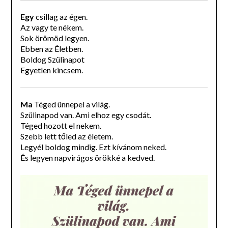
Egy
csillag az égen.
Az vagy te nékem.
Sok örömöd legyen.
Ebben az Életben.
Boldog Szülinapot
Egyetlen kincsem.
Ma
Téged ünnepel a világ.
Szülinapod van. Ami elhoz egy csodát.
Téged hozott el nekem.
Szebb lett tőled az életem.
Legyél boldog mindig. Ezt kívánom neked.
És legyen napvirágos örökké a kedved.