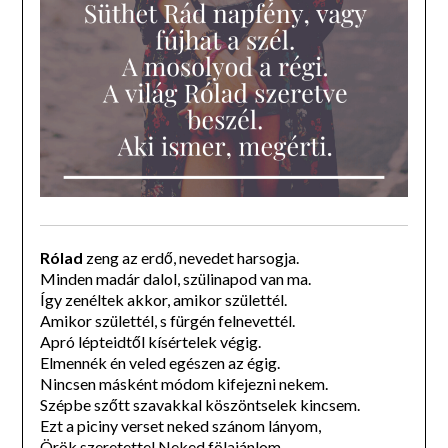
Rólad
zeng az erdő, nevedet harsogja.
Minden madár dalol, szülinapod van ma.
Így zenéltek akkor, amikor születtél.
Amikor születtél, s fürgén felnevettél.
Apró lépteidtől kísértelek végig.
Elmennék én veled egészen az égig.
Nincsen másként módom kifejezni nekem.
Szépbe szőtt szavakkal köszöntselek kincsem.
Ezt a piciny verset neked szánom lányom,
Örök szeretettel Neked fölajánlom.