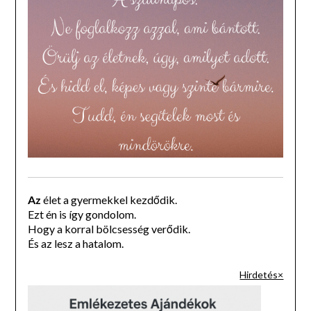
Az
élet a gyermekkel kezdődik.
Ezt én is így gondolom.
Hogy a korral bölcsesség verődik.
És az lesz a hatalom.