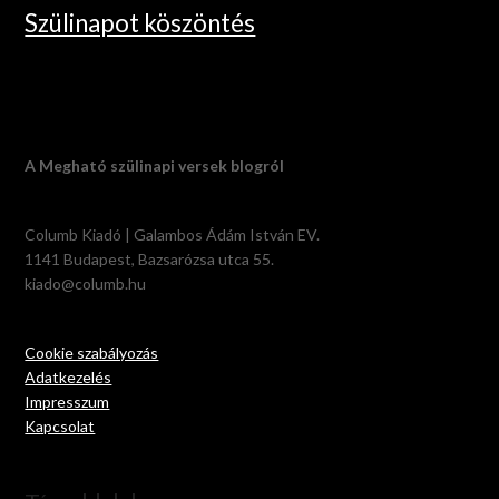
Szülinapot köszöntés
A Megható szülinapi versek blogról
Columb Kiadó | Galambos Ádám István EV.
1141 Budapest, Bazsarózsa utca 55.
kiado@columb.hu
Cookie szabályozás
Adatkezelés
Impresszum
Kapcsolat