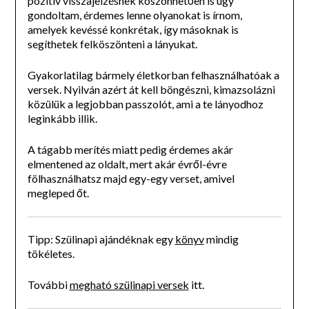
pozitív visszajelzésnek köszönhetően is úgy
gondoltam, érdemes lenne olyanokat is írnom,
amelyek kevéssé konkrétak, így másoknak is
segíthetek felköszönteni a lányukat.
Gyakorlatilag bármely életkorban felhasználhatóak a
versek. Nyilván azért át kell böngészni, kimazsolázni
közülük a legjobban passzolót, ami a te lányodhoz
leginkább illik.
A tágabb merítés miatt pedig érdemes akár
elmentened az oldalt, mert akár évről-évre
fölhasználhatsz majd egy-egy verset, amivel
megleped őt.
Tipp: Szülinapi ajándéknak egy
könyv
mindig
tökéletes.
További
megható szülinapi versek
itt.