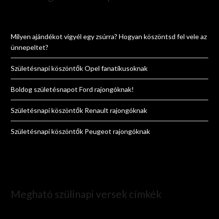
Milyen ajándékot vigyél egy zsúrra? Hogyan köszöntsd fel vele az
ünnepeltet?
Születésnapi köszöntők Opel fanatikusoknak
Boldog születésnapot Ford rajongóknak!
Születésnapi köszöntők Renault rajongóknak
Születésnapi köszöntők Peugeot rajongóknak
Megható szülinapi versek címkék