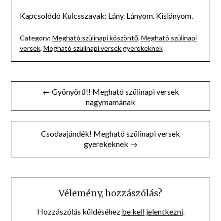
Kapcsolódó Kulcsszavak: Lány. Lányom. Kislányom.
Category:
Megható szülinapi köszöntő
,
Megható szülinapi
versek
,
Megható szülinapi versek gyerekeknek
Bejegyzés
← Gyönyörű!! Megható szülinapi versek
nagymamának
navigáció
Csodaajándék! Megható szülinapi versek
gyerekeknek →
Vélemény, hozzászólás?
Hozzászólás küldéséhez
be kell jelentkezni
.