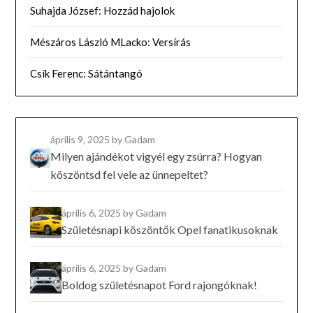
Suhajda József: Hozzád hajolok
Mészáros László MLacko: Versírás
Csík Ferenc: Sátántangó
április 9, 2025
by Gadam
Milyen ajándékot vigyél egy zsúrra? Hogyan
köszöntsd fel vele az ünnepeltet?
április 6, 2025
by Gadam
Születésnapi köszöntők Opel fanatikusoknak
április 6, 2025
by Gadam
Boldog születésnapot Ford rajongóknak!