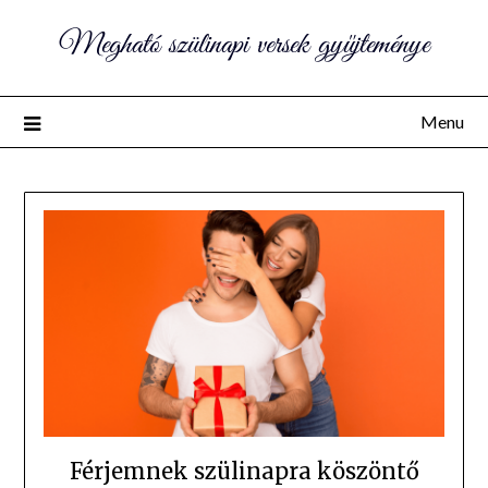
Megható szülinapi versek gyűjteménye
Menu
Férjemnek szülinapra köszöntő