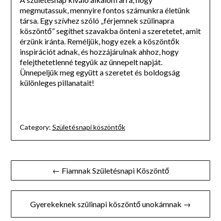
megmutassuk, mennyire fontos számunkra életünk
társa. Egy szívhez szóló „férjemnek szülinapra
köszöntő” segíthet szavakba önteni a szeretetet, amit
érzünk iránta. Reméljük, hogy ezek a köszöntők
inspirációt adnak, és hozzájárulnak ahhoz, hogy
felejthetetlenné tegyük az ünnepelt napját.
Ünnepeljük meg együtt a szeretet és boldogság
különleges pillanatait!
Category:
Születésnapi köszöntők
Bejegyzés
← Fiamnak Születésnapi Köszöntő
navigáció
Gyerekeknek szülinapi köszöntő unokámnak →