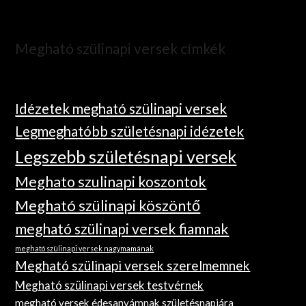
Megható szülinapi versek címkék
Idézetek megható szülinapi versek
Legmeghatóbb születésnapi idézetek
Legszebb születésnapi versek
Meghato szulinapi koszontok
Megható szülinapi köszöntő
megható szülinapi versek fiamnak
megható szülinapi versek nagymamának
Megható szülinapi versek szerelmemnek
Megható szülinapi versek testvérnek
megható versek édesanyámnak születésnapjára