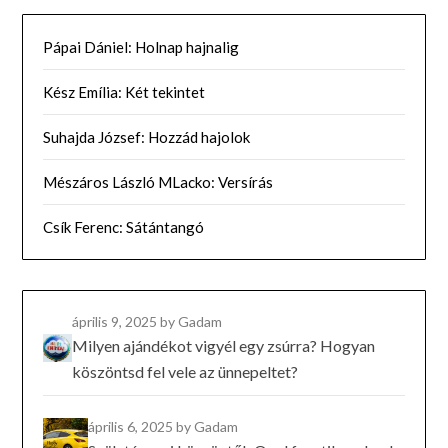
Pápai Dániel: Holnap hajnalig
Kész Emília: Két tekintet
Suhajda József: Hozzád hajolok
Mészáros László MLacko: Versírás
Csík Ferenc: Sátántangó
április 9, 2025
by Gadam
Milyen ajándékot vigyél egy zsúrra? Hogyan
köszöntsd fel vele az ünnepeltet?
április 6, 2025
by Gadam