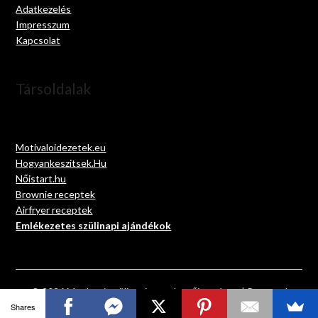
Adatkezelés
Impresszum
Kapcsolat
Társoldalak
Motivaloidezetek.eu
Hogyankeszitsek.Hu
Nőistart.hu
Brownie receptek
Airfryer receptek
Emlékezetes szülinapi ajándékok
© 2026 Megható szülinapi versek gyűjteménye
| Powered
by
Minimalist Blog
WordPress Theme
Shares