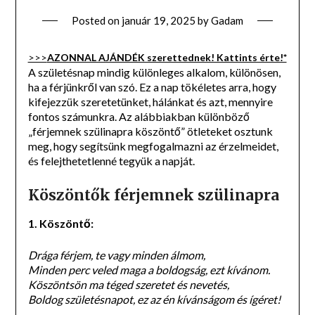
Posted on
január 19, 2025
by
Gadam
>>>
AZONNAL AJÁNDÉK szerettednek! Kattints érte!*
A születésnap mindig különleges alkalom, különösen,
ha a férjünkről van szó. Ez a nap tökéletes arra, hogy
kifejezzük szeretetünket, hálánkat és azt, mennyire
fontos számunkra. Az alábbiakban különböző
„férjemnek szülinapra köszöntő” ötleteket osztunk
meg, hogy segítsünk megfogalmazni az érzelmeidet,
és felejthetetlenné tegyük a napját.
Köszöntők férjemnek szülinapra
1. Köszöntő:
Drága férjem, te vagy minden álmom,
Minden perc veled maga a boldogság, ezt kívánom.
Köszöntsön ma téged szeretet és nevetés,
Boldog születésnapot, ez az én kívánságom és ígéret!