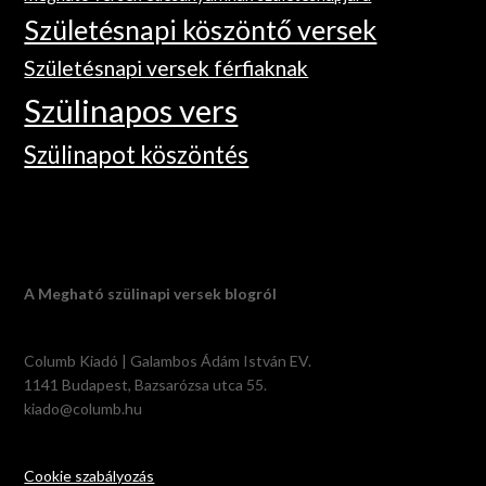
Születésnapi köszöntő versek
Születésnapi versek férfiaknak
Szülinapos vers
Szülinapot köszöntés
A Megható szülinapi versek blogról
Columb Kiadó | Galambos Ádám István EV.
1141 Budapest, Bazsarózsa utca 55.
kiado@columb.hu
Cookie szabályozás