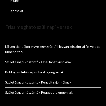
Rólunk
Kapcsolat
Friss megható szülinapi versek
Milyen ajándékot vigyél egy zsúrra? Hogyan köszöntsd fel vele az
ünnepeltet?
Születésnapi köszöntők Opel fanatikusoknak
Boldog születésnapot Ford rajongóknak!
Születésnapi köszöntők Renault rajongóknak
Születésnapi köszöntők Peugeot rajongóknak