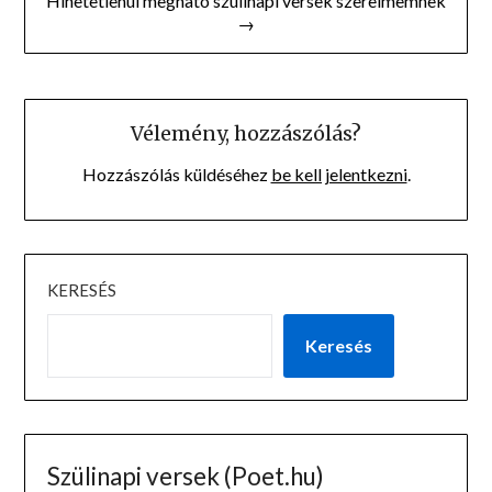
Hihetetlenül megható szülinapi versek szerelmemnek
→
Vélemény, hozzászólás?
Hozzászólás küldéséhez
be kell jelentkezni
.
KERESÉS
Keresés
Szülinapi versek (Poet.hu)