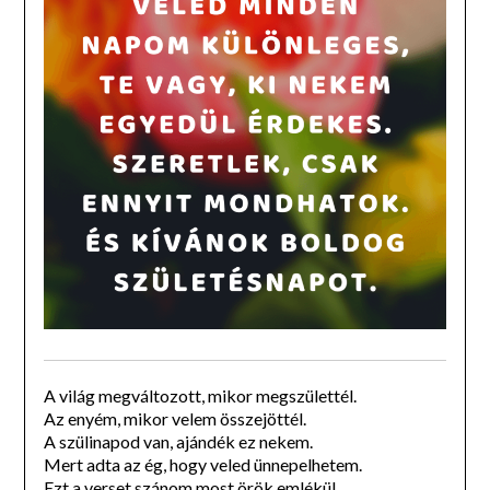
A világ megváltozott, mikor megszülettél.
Az enyém, mikor velem összejöttél.
A szülinapod van, ajándék ez nekem.
Mert adta az ég, hogy veled ünnepelhetem.
Ezt a verset szánom most örök emlékül.