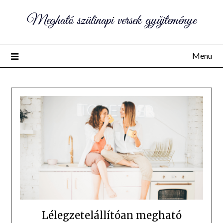
Megható szülinapi versek gyűjteménye
Menu
Lélegzetelállítóan megható