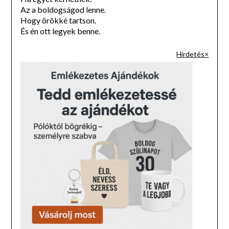
Az a boldogságod lenne.
Hogy örökké tartson.
És én ott legyek benne.