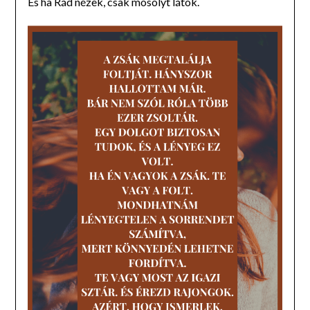
És ha Rád nézek, csak mosolyt látok.