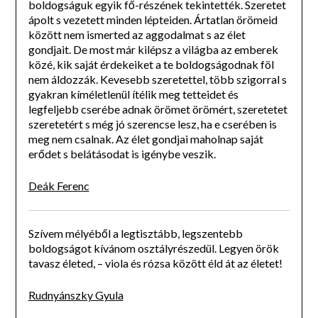
boldogságuk egyik fő-részének tekintették. Szeretet
ápolt s vezetett minden lépteiden. Ártatlan örömeid
között nem ismerted az aggodalmat s az élet
gondjait. De most már kilépsz a világba az emberek
közé, kik saját érde­keiket a te boldogságodnak föl
nem áldozzák. Kevesebb szeretettel, több szigorral s
gyakran kíméletlenül ítélik meg tetteidet és
legfeljebb cserébe adnak örömet örömért, szeretetet
szeretetért s még jó szerencse lesz, ha e cserében is
meg nem csalnak. Az élet gondjai maholnap saját
erődet s belátásodat is igénybe veszik.
Deák Ferenc
Szívem mélyéből a legtisztább, legszentebb
boldogságot kívánom osztályrészedül. Legyen örök
tavasz életed, – viola és rózsa között éld át az életet!
Rudnyánszky Gyula