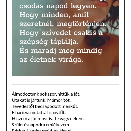
Álmodoztunk sokszor, hittük a jót.
Utakat is jártunk. Mámorítót.
Tévedéstől becsapódott ménkűt.
Elhárítva mutattál iránytűt.
Hiszem a jót most is. Te vagy nekem.
Születésnapodra emlékezem.
Bárhová sodor majd, az élet el.