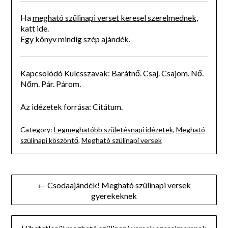
Ha
megható szülinapi verset keresel szerelmednek
,
katt ide.
Egy könyv mindig szép ajándék.
Kapcsolódó Kulcsszavak: Barátnő. Csaj. Csajom. Nő.
Nőm. Pár. Párom.
Az idézetek forrása: Citátum.
Category:
Legmeghatóbb születésnapi idézetek
,
Megható
szülinapi köszöntő
,
Megható szülinapi versek
Bejegyzés
← Csodaajándék! Megható szülinapi versek
gyerekeknek
navigáció