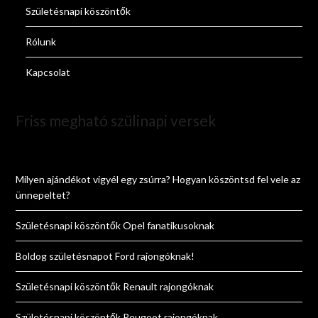
Születésnapi köszöntők
Rólunk
Kapcsolat
Friss megható szülinapi versek
Milyen ajándékot vigyél egy zsúrra? Hogyan köszöntsd fel vele az
ünnepeltet?
Születésnapi köszöntők Opel fanatikusoknak
Boldog születésnapot Ford rajongóknak!
Születésnapi köszöntők Renault rajongóknak
Születésnapi köszöntők Peugeot rajongóknak