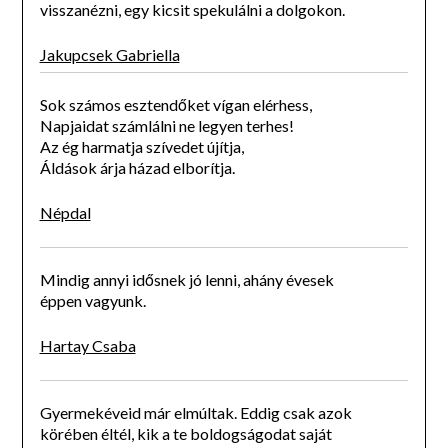
visszanézni, egy kicsit spekulálni a dolgokon.
Jakupcsek Gabriella
Sok számos esztendőket vígan elérhess,
Napjaidat számlálni ne legyen terhes!
Az ég harmatja szívedet újítja,
Áldások árja házad elborítja.
Népdal
Mindig annyi idősnek jó lenni, ahány évesek
éppen vagyunk.
Hartay Csaba
Gyermekéveid már elmúltak. Eddig csak azok
körében éltél, kik a te boldogságodat saját