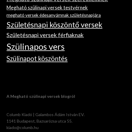
Megható szülinapi versek testvérnek
megható versek édesanyámnak születésnapjára
Születésnapi köszöntő versek
Születésnapi versek férfiaknak
Szülinapos vers
Szülinapot köszöntés
A Megható szülinapi versek blogról
Columb Kiadó | Galambos Ádám István EV.
1141 Budapest, Bazsarózsa utca 55.
kiado@columb.hu