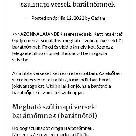
szülinapi versek barátnőmnek
Posted on
április 12, 2022
by
Gadam
>>>
AZONNAL AJÁNDÉK szerettednek! Kattints érte!*
Gyűjtemény csodálatos, megható szülinapi versekből
barátnőmnek. Fogd és vidd bármelyiket. Szerezz
lélegzetelállító örömet. Betonozd be magad a
szívébe.
Az alábbi verseket két részre bontottam. Az elsőben
szerelmes verseket találsz, a másodikban baráti
jókívánságokat. Utóbbi akkor jó, ha a barátnő a
barátnőjét köszönti fel szülinapján.
Megható szülinapi versek
barátnőmnek (barátnőtől)
Boldog szülinapot drága Barátnőmnek.
Meseország teveled minden a földön.