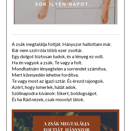
A zsák megtalálja foltját. Hányszor hallottam már.
Bár nem szól róla több ezer zsoltár.
Egy dolgot biztosan tudok, és a lényeg ez volt.
Ha én vagyok a zsák. Te vagy a folt.
Mondhatnám lényegtelen a sorrendet számítva,
Mert könnyedén lehetne fordítva.
Te vagy most az igazi sztár. És érezd rajongok.
Azért, hogy ismerlek, hálát adok.
Szülinapodra kívánok: Sikert, boldogságot.
És ha Rád nézek, csak mosolyt látok.