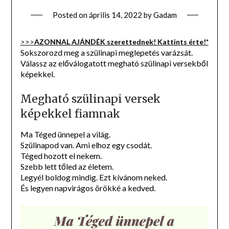
Posted on
április 14, 2022
by
Gadam
>>>
AZONNAL AJÁNDÉK szerettednek! Kattints érte!*
Sokszorozd meg a szülinapi meglepetés varázsát.
Válassz az előválogatott megható szülinapi versekből
képekkel.
Megható szülinapi versek
képekkel fiamnak
Ma Téged ünnepel a világ.
Szülinapod van. Ami elhoz egy csodát.
Téged hozott el nekem.
Szebb lett tőled az életem.
Legyél boldog mindig. Ezt kívánom neked.
És legyen napvirágos örökké a kedved.