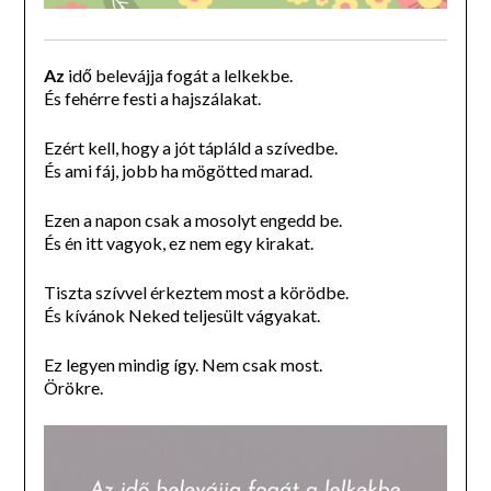
Az
idő belevájja fogát a lelkekbe.
És fehérre festi a hajszálakat.
Ezért kell, hogy a jót tápláld a szívedbe.
És ami fáj, jobb ha mögötted marad.
Ezen a napon csak a mosolyt engedd be.
És én itt vagyok, ez nem egy kirakat.
Tiszta szívvel érkeztem most a körödbe.
És kívánok Neked teljesült vágyakat.
Ez legyen mindig így. Nem csak most.
Örökre.