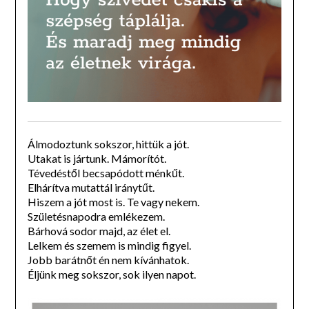
Álmodoztunk sokszor, hittük a jót.
Utakat is jártunk. Mámorítót.
Tévedéstől becsapódott ménkűt.
Elhárítva mutattál iránytűt.
Hiszem a jót most is. Te vagy nekem.
Születésnapodra emlékezem.
Bárhová sodor majd, az élet el.
Lelkem és szemem is mindig figyel.
Jobb barátnőt én nem kívánhatok.
Éljünk meg sokszor, sok ilyen napot.