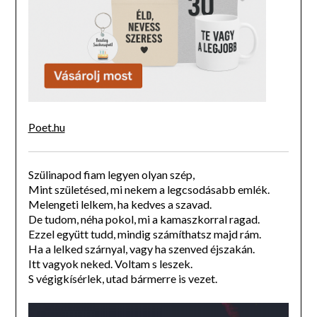
Poet.hu
Szülinapod fiam legyen olyan szép,
Mint születésed, mi nekem a legcsodásabb emlék.
Melengeti lelkem, ha kedves a szavad.
De tudom, néha pokol, mi a kamaszkorral ragad.
Ezzel együtt tudd, mindig számíthatsz majd rám.
Ha a lelked szárnyal, vagy ha szenved éjszakán.
Itt vagyok neked. Voltam s leszek.
S végigkísérlek, utad bármerre is vezet.