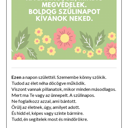
Ezen
a napon születtél. Szemembe könny szökik.
Tudod az élet néha döcögve működik.
Viszont vannak pillanatok, mikor minden másodlagos.
Mert ma Te vagy az ünnepelt. A szülinapos.
Ne foglalkozz azzal, ami bántott.
Örülj az életnek, úgy, amilyet adott.
És hidd el, képes vagy szinte bármire.
Tudd, én segítelek most és mindörökre.