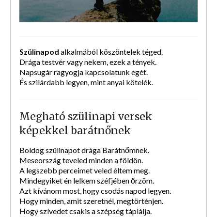
Szülinapod
alkalmából köszöntelek téged.
Drága testvér vagy nekem, ezek a tények.
Napsugár ragyogja kapcsolatunk egét.
És szilárdabb legyen, mint anyai kötelék.
Megható szülinapi versek
képekkel barátnőnek
Boldog szülinapot drága Barátnőmnek.
Meseország teveled minden a földön.
A legszebb perceimet veled éltem meg.
Mindegyiket én lelkem széfjében őrzöm.
Azt kívánom most, hogy csodás napod legyen.
Hogy minden, amit szeretnél, megtörténjen.
Hogy szívedet csakis a szépség táplálja.