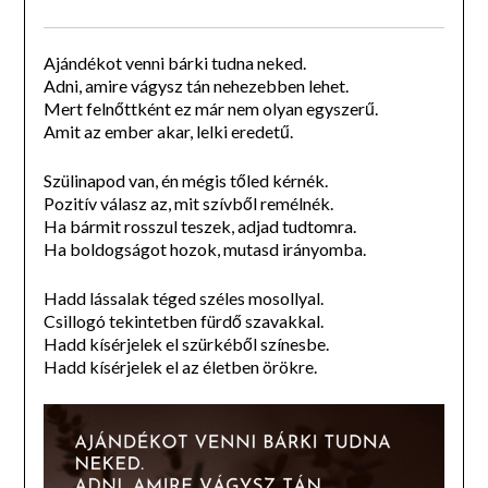
Ajándékot venni bárki tudna neked.
Adni, amire vágysz tán nehezebben lehet.
Mert felnőttként ez már nem olyan egyszerű.
Amit az ember akar, lelki eredetű.
Szülinapod van, én mégis tőled kérnék.
Pozitív válasz az, mit szívből remélnék.
Ha bármit rosszul teszek, adjad tudtomra.
Ha boldogságot hozok, mutasd irányomba.
Hadd lássalak téged széles mosollyal.
Csillogó tekintetben fürdő szavakkal.
Hadd kísérjelek el szürkéből színesbe.
Hadd kísérjelek el az életben örökre.