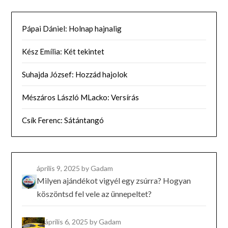
Pápai Dániel: Holnap hajnalig
Kész Emília: Két tekintet
Suhajda József: Hozzád hajolok
Mészáros László MLacko: Versírás
Csík Ferenc: Sátántangó
április 9, 2025
by Gadam
Milyen ajándékot vigyél egy zsúrra? Hogyan
köszöntsd fel vele az ünnepeltet?
április 6, 2025
by Gadam