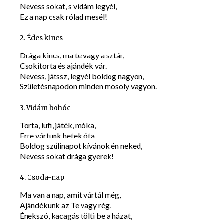
Nevess sokat, s vidám legyél,
Ez a nap csak rólad mesél!
2. Édes kincs
Drága kincs, ma te vagy a sztár,
Csokitorta és ajándék vár.
Nevess, játssz, legyél boldog nagyon,
Születésnapodon minden mosoly vagyon.
3. Vidám bohóc
Torta, lufi, játék, móka,
Erre vártunk hetek óta.
Boldog szülinapot kívánok én neked,
Nevess sokat drága gyerek!
4. Csoda-nap
Ma van a nap, amit vártál még,
Ajándékunk az Te vagy rég.
Énekszó, kacagás tölti be a házat,