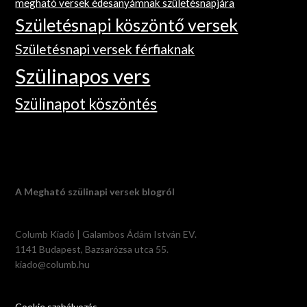
megható versek édesanyámnak születésnapjára
Születésnapi köszöntő versek
Születésnapi versek férfiaknak
Szülinapos vers
Szülinapot köszöntés
A Megható szülinapi versek blogról
Columb Kiadó | Galambos Ádám István EV.
1141 Budapest, Bazsarózsa utca 55.
kiado@columb.hu
Cookie szabályozás