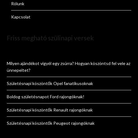
Rólunk
Kapcsolat
Friss megható szülinapi versek
Milyen ajándékot vigyél egy zsúrra? Hogyan köszöntsd fel vele az
ünnepeltet?
Születésnapi köszöntők Opel fanatikusoknak
Boldog születésnapot Ford rajongóknak!
Születésnapi köszöntők Renault rajongóknak
Születésnapi köszöntők Peugeot rajongóknak