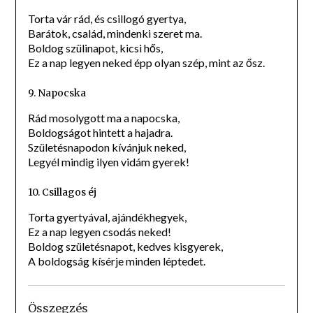
Torta vár rád, és csillogó gyertya,
Barátok, család, mindenki szeret ma.
Boldog szülinapot, kicsi hős,
Ez a nap legyen neked épp olyan szép, mint az ősz.
9. Napocska
Rád mosolygott ma a napocska,
Boldogságot hintett a hajadra.
Születésnapodon kívánjuk neked,
Legyél mindig ilyen vidám gyerek!
10. Csillagos éj
Torta gyertyával, ajándékhegyek,
Ez a nap legyen csodás neked!
Boldog születésnapot, kedves kisgyerek,
A boldogság kísérje minden léptedet.
Összegzés