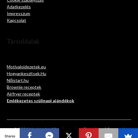
Adatkezelés
Impresszum
Kapcsolat
Társoldalak
Motivaloidezetek.eu
Hogyankeszitsek.Hu
Nőistart.hu
Brownie receptek
Airfryer receptek
Emlékezetes szülinapi ajándékok
© 2026 Megható szülinapi versek gyűjteménye
| Powered
by
Minimalist Blog
WordPress Theme
Shares