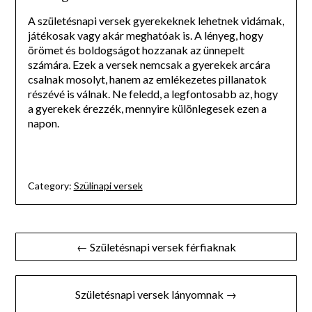
A születésnapi versek gyerekeknek lehetnek vidámak,
játékosak vagy akár meghatóak is. A lényeg, hogy
örömet és boldogságot hozzanak az ünnepelt
számára. Ezek a versek nemcsak a gyerekek arcára
csalnak mosolyt, hanem az emlékezetes pillanatok
részévé is válnak. Ne feledd, a legfontosabb az, hogy
a gyerekek érezzék, mennyire különlegesek ezen a
napon.
Category:
Szülinapi versek
Bejegyzés
← Születésnapi versek férfiaknak
navigáció
Születésnapi versek lányomnak →