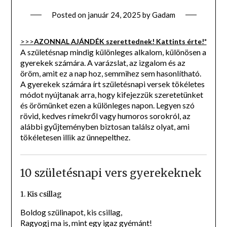
Posted on
január 24, 2025
by
Gadam
>>>
AZONNAL AJÁNDÉK szerettednek! Kattints érte!*
A születésnap mindig különleges alkalom, különösen a
gyerekek számára. A varázslat, az izgalom és az
öröm, amit ez a nap hoz, semmihez sem hasonlítható.
A gyerekek számára írt születésnapi versek tökéletes
módot nyújtanak arra, hogy kifejezzük szeretetünket
és örömünket ezen a különleges napon. Legyen szó
rövid, kedves rímekről vagy humoros sorokról, az
alábbi gyűjteményben biztosan találsz olyat, ami
tökéletesen illik az ünnepelthez.
10 születésnapi vers gyerekeknek
1. Kis csillag
Boldog szülinapot, kis csillag,
Ragyogj ma is, mint egy igaz gyémánt!