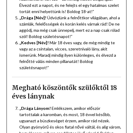
Élvezd ezt a napot, és ne felejts el egy hatalmas szelet
tortát enni helyettünk is! Boldog 18-at!”
„Drága [Név]!
Üdvözlünk a felnőttkor világában, ahol a
számlák, felelősségek és korán kelés várnak rád! De ne
aggódj, ma még csak ünnepelj, mert ez a nap csak rólad
szól! Boldog születésnapot!”
„Kedves [Név]!
Már 18 éves vagy, de még mindig te
vagy az a csintalan, vicces, szeretnivaló lány, akit
ismerünk. Maradj mindig ilyen különleges, és élvezd a
felnőtté válás minden pillanatát! Boldog
születésnapot!”
Megható köszöntők szülőktől 18
éves lánynak
„Drága Lányom!
Emlékszem, amikor először
tartottalak a karomban, és most, 18 évvel később,
ugyanazt a büszkeséget érzem, amikor rád nézek.
Olyan gyönyörű és okos fiatal nővé váltál, és alig várom,