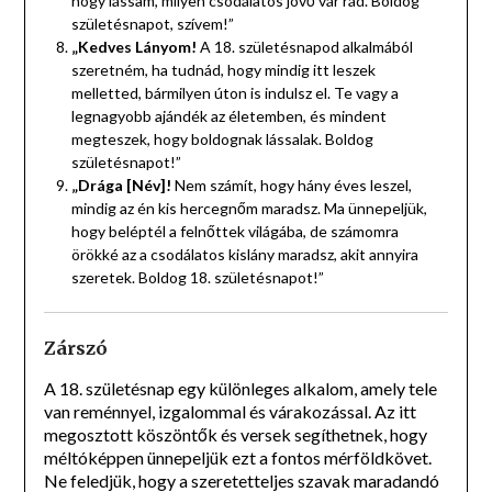
hogy lássam, milyen csodálatos jövő vár rád. Boldog
születésnapot, szívem!”
„Kedves Lányom!
A 18. születésnapod alkalmából
szeretném, ha tudnád, hogy mindig itt leszek
melletted, bármilyen úton is indulsz el. Te vagy a
legnagyobb ajándék az életemben, és mindent
megteszek, hogy boldognak lássalak. Boldog
születésnapot!”
„Drága [Név]!
Nem számít, hogy hány éves leszel,
mindig az én kis hercegnőm maradsz. Ma ünnepeljük,
hogy beléptél a felnőttek világába, de számomra
örökké az a csodálatos kislány maradsz, akit annyira
szeretek. Boldog 18. születésnapot!”
Zárszó
A 18. születésnap egy különleges alkalom, amely tele
van reménnyel, izgalommal és várakozással. Az itt
megosztott köszöntők és versek segíthetnek, hogy
méltóképpen ünnepeljük ezt a fontos mérföldkövet.
Ne feledjük, hogy a szeretetteljes szavak maradandó