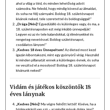
ahol a világ a tiéd, és minden lehetőség adott
számodra. Ne feledd, hogy mindig kövesd az álmaidat,
és soha ne félj szárnyalni. Boldog 18. születésnapot
kívánok neked, tele szeretettel és boldogsággal!”
„Drága [Név]!
Egyedülálló és különleges vagy, és ma, a
18. születésnapodon ezt még inkább ünnepeljük!
Legyen ez az év tele kalandokkal, új élményekkel és
rengeteg nevetéssel. Boldog születésnapot,
csodálatos lányom!”
„Kedves 18 éves Ünnepeltem!
Az életed most kezd
igazán kibontakozni, mint egy gyönyörű virág. Használd
ki minden pillanatát ennek a különleges évnek, és soha
ne veszítsd el a mosolyod! Boldog 18. születésnapot
kívánunk neked!”
Vidám és játékos köszöntők 18
éves lánynak
„Kedves [Név]!
Ma végre felnőtt lettél! Kivéve, ha a
házimunkáról van szó – az mindig mások dolga, igaz?