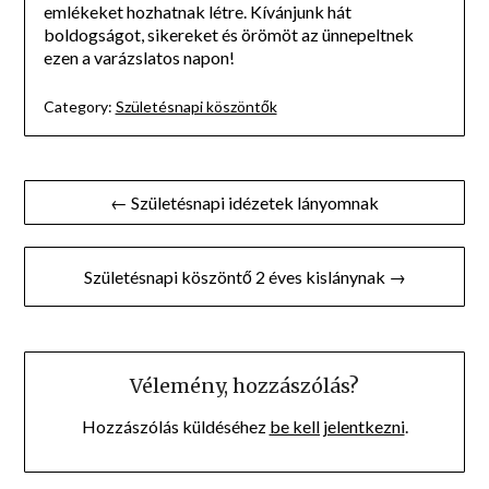
emlékeket hozhatnak létre. Kívánjunk hát
boldogságot, sikereket és örömöt az ünnepeltnek
ezen a varázslatos napon!
Category:
Születésnapi köszöntők
Bejegyzés
← Születésnapi idézetek lányomnak
navigáció
Születésnapi köszöntő 2 éves kislánynak →
Vélemény, hozzászólás?
Hozzászólás küldéséhez
be kell jelentkezni
.