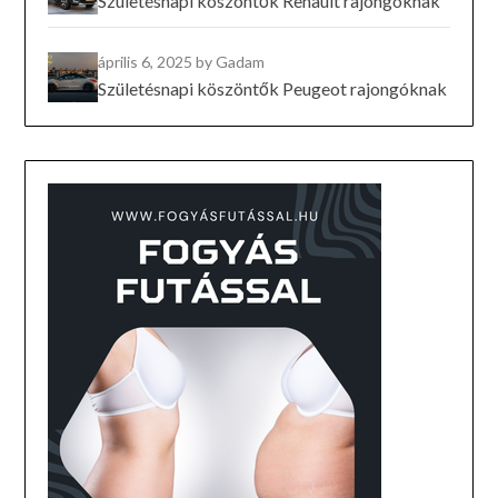
Születésnapi köszöntők Renault rajongóknak
április 6, 2025
by Gadam
Születésnapi köszöntők Peugeot rajongóknak