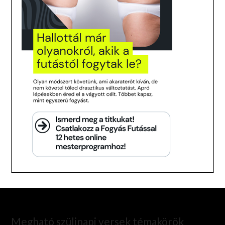
Megható szülinapi versek témakörök