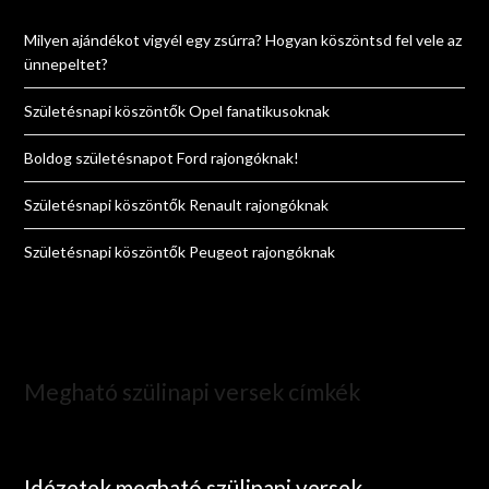
Milyen ajándékot vigyél egy zsúrra? Hogyan köszöntsd fel vele az
ünnepeltet?
Születésnapi köszöntők Opel fanatikusoknak
Boldog születésnapot Ford rajongóknak!
Születésnapi köszöntők Renault rajongóknak
Születésnapi köszöntők Peugeot rajongóknak
Megható szülinapi versek címkék
Idézetek megható szülinapi versek