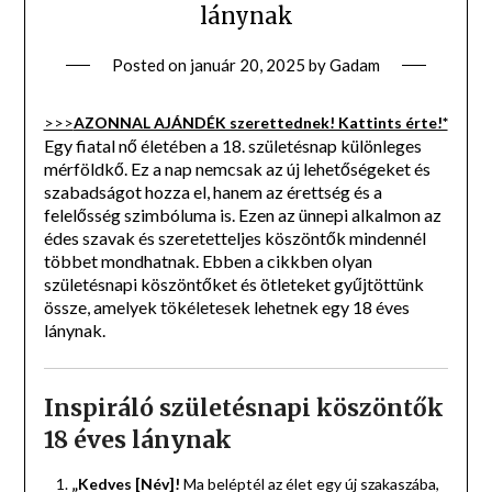
lánynak
Posted on
január 20, 2025
by
Gadam
>>>
AZONNAL AJÁNDÉK szerettednek! Kattints érte!*
Egy fiatal nő életében a 18. születésnap különleges
mérföldkő. Ez a nap nemcsak az új lehetőségeket és
szabadságot hozza el, hanem az érettség és a
felelősség szimbóluma is. Ezen az ünnepi alkalmon az
édes szavak és szeretetteljes köszöntők mindennél
többet mondhatnak. Ebben a cikkben olyan
születésnapi köszöntőket és ötleteket gyűjtöttünk
össze, amelyek tökéletesek lehetnek egy 18 éves
lánynak.
Inspiráló születésnapi köszöntők
18 éves lánynak
„Kedves [Név]!
Ma beléptél az élet egy új szakaszába,