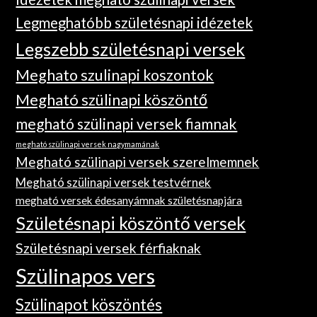
Legmeghatóbb születésnapi idézetek
Legszebb születésnapi versek
Meghato szulinapi koszontok
Megható szülinapi köszöntő
megható szülinapi versek fiamnak
megható szülinapi versek nagymamának
Megható szülinapi versek szerelmemnek
Megható szülinapi versek testvérnek
megható versek édesanyámnak születésnapjára
Születésnapi köszöntő versek
Születésnapi versek férfiaknak
Szülinapos vers
Szülinapot köszöntés