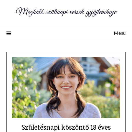
Megható szülinapi versek gyűjteménye
Menu
Születésnapi köszöntő 18 éves