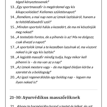
téged kényeztessenek!
”
„Egy sportmasszőr is megérdemel egy kis
kikapcsolódást! Kellemes születésnapot!
”
„Remélem, a mai nap nem az izmok lazításáról, hanem a
te feltöltődésedről szól!
”
„Minden sportoló hálás a kezedért, de ma mi köszönjük
meg neked!
”
„A testedzés fontos, de a pihenés is az! Ma ne dolgozz,
csak élvezd a napot!
”
„A sportolók izmai a te kezedben lazulnak el, ma viszont
neked is jár egy kis lazítás!
”
„A legjobb masszőr mindig tudja, hogy mikor kell
pihenni is – és ma van az a nap!
”
„Az izmok mestere vagy – de ma téged öleljen körbe a
szeretet és a boldogság!
”
„Az igazi regenerálódás egy boldog nap – legyen ma
ilyen neked is!
”
21–30: Ayurvédikus masszőröknek
„Ahogy te harmóniába hozod a testet és lelket, én azt