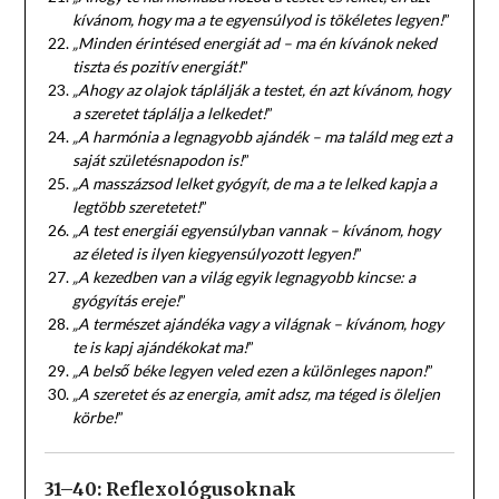
kívánom, hogy ma a te egyensúlyod is tökéletes legyen!
”
„Minden érintésed energiát ad – ma én kívánok neked
tiszta és pozitív energiát!
”
„Ahogy az olajok táplálják a testet, én azt kívánom, hogy
a szeretet táplálja a lelkedet!
”
„A harmónia a legnagyobb ajándék – ma találd meg ezt a
saját születésnapodon is!
”
„A masszázsod lelket gyógyít, de ma a te lelked kapja a
legtöbb szeretetet!
”
„A test energiái egyensúlyban vannak – kívánom, hogy
az életed is ilyen kiegyensúlyozott legyen!
”
„A kezedben van a világ egyik legnagyobb kincse: a
gyógyítás ereje!
”
„A természet ajándéka vagy a világnak – kívánom, hogy
te is kapj ajándékokat ma!
”
„A belső béke legyen veled ezen a különleges napon!
”
„A szeretet és az energia, amit adsz, ma téged is öleljen
körbe!
”
31–40: Reflexológusoknak