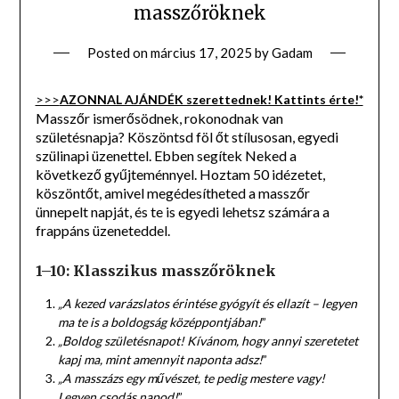
masszőröknek
Posted on
március 17, 2025
by
Gadam
>>>
AZONNAL AJÁNDÉK szerettednek! Kattints érte!*
Masszőr ismerősödnek, rokonodnak van
születésnapja? Köszöntsd föl őt stílusosan, egyedi
szülinapi üzenettel. Ebben segítek Neked a
következő gyűjteménnyel. Hoztam 50 idézetet,
köszöntőt, amivel megédesítheted a masszőr
ünnepelt napját, és te is egyedi lehetsz számára a
frappáns üzeneteddel.
1–10: Klasszikus masszőröknek
„A kezed varázslatos érintése gyógyít és ellazít – legyen
ma te is a boldogság középpontjában!
”
„Boldog születésnapot! Kívánom, hogy annyi szeretetet
kapj ma, mint amennyit naponta adsz!
”
„A masszázs egy művészet, te pedig mestere vagy!
Legyen csodás napod!
”