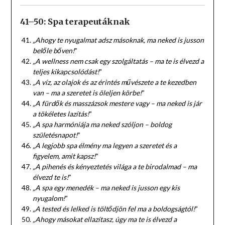
41–50: Spa terapeutáknak
„Ahogy te nyugalmat adsz másoknak, ma neked is jusson
belőle bőven!
”
„A wellness nem csak egy szolgáltatás – ma te is élvezd a
teljes kikapcsolódást!
”
„A víz, az olajok és az érintés művészete a te kezedben
van – ma a szeretet is öleljen körbe!
”
„A fürdők és masszázsok mestere vagy – ma neked is jár
a tökéletes lazítás!
”
„A spa harmóniája ma neked szóljon – boldog
születésnapot!
”
„A legjobb spa élmény ma legyen a szeretet és a
figyelem, amit kapsz!
”
„A pihenés és kényeztetés világa a te birodalmad – ma
élvezd te is!
”
„A spa egy menedék – ma neked is jusson egy kis
nyugalom!
”
„A tested és lelked is töltődjön fel ma a boldogságtól!
”
„Ahogy másokat ellazítasz, úgy ma te is élvezd a