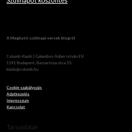
Szülinapot köszöntés
A Megható szülinapi versek blogról
Columb Kiadó | Galambos Ádám István EV.
1141 Budapest, Bazsarózsa utca 55.
kiado@columb.hu
Cookie szabályozás
Adatkezelés
Impresszum
Kapcsolat
Társoldalak