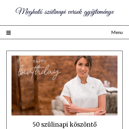
Megható szülinapi versek gyűjteménye
Menu
50 szülinapi köszöntő