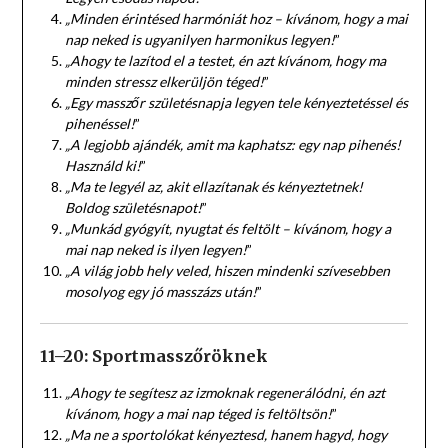
„Minden érintésed harmóniát hoz – kívánom, hogy a mai
nap neked is ugyanilyen harmonikus legyen!
”
„Ahogy te lazítod el a testet, én azt kívánom, hogy ma
minden stressz elkerüljön téged!
”
„Egy masszőr születésnapja legyen tele kényeztetéssel és
pihenéssel!
”
„A legjobb ajándék, amit ma kaphatsz: egy nap pihenés!
Használd ki!
”
„Ma te legyél az, akit ellazítanak és kényeztetnek!
Boldog születésnapot!
”
„Munkád gyógyít, nyugtat és feltölt – kívánom, hogy a
mai nap neked is ilyen legyen!
”
„A világ jobb hely veled, hiszen mindenki szívesebben
mosolyog egy jó masszázs után!
”
11–20: Sportmasszőröknek
„Ahogy te segítesz az izmoknak regenerálódni, én azt
kívánom, hogy a mai nap téged is feltöltsön!
”
„Ma ne a sportolókat kényeztesd, hanem hagyd, hogy