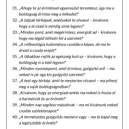
„Ahogy te az érintéssel egyensúlyt teremtesz, úgy ma a
boldogság érintse meg a lelkedet!
”
„A talpak térképek, amelyeket te olvasol – kívánom,
hogy a te utad is mindig sima legyen!
”
„Minden pont, amit megérintesz, energiát ad – kívánom,
hogy ma téged töltsön fel a szeretet!
”
„A reflexológia tudománya csodákra képes, de ma te
érezd a csoda erejét!
”
„A lábakban rejlik az egészség kulcsa – kívánom, hogy a
boldogság is a tiéd legyen!
”
„Minden nyomáspont, amit érintesz, gyógyító erő – ma
neked is jár egy kis gyógyító szeretet!
”
„A test egy térkép, amit te mesterien olvasol – ma pihenj
meg a saját boldogságodban!
”
„Kívánom, hogy az energiaáramlás ma neked is hozza el
a harmóniát és az örömöt!
”
„Minden nap segítesz másoknak – ma mi kívánunk neked
csodás születésnapot!
”
„A természetes gyógyítás mestere vagy – ma te kapd meg
a legtisztább örömöt!
”