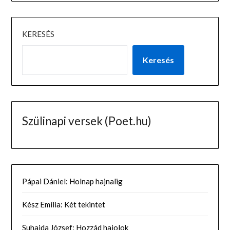
KERESÉS
Keresés
Szülinapi versek (Poet.hu)
Pápai Dániel: Holnap hajnalig
Kész Emília: Két tekintet
Suhajda József: Hozzád hajolok