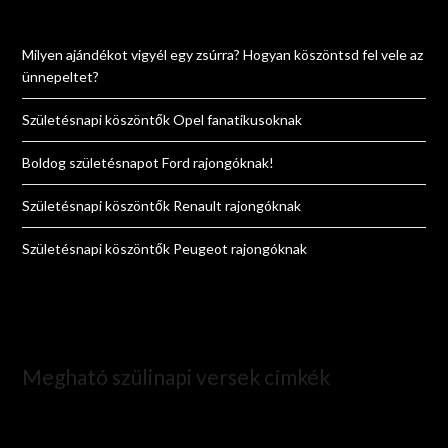
Milyen ajándékot vigyél egy zsúrra? Hogyan köszöntsd fel vele az
ünnepeltet?
Születésnapi köszöntők Opel fanatikusoknak
Boldog születésnapot Ford rajongóknak!
Születésnapi köszöntők Renault rajongóknak
Születésnapi köszöntők Peugeot rajongóknak
Megható szülinapi versek címkék