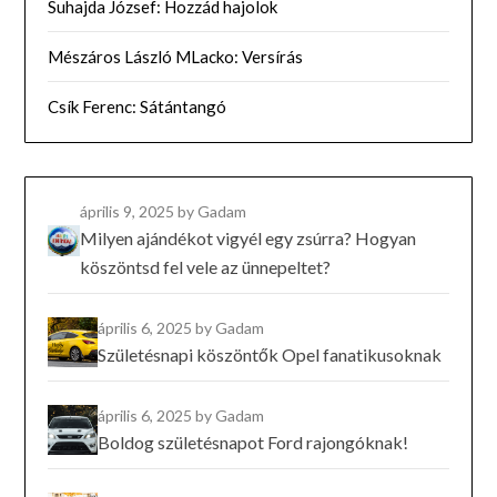
Suhajda József: Hozzád hajolok
Mészáros László MLacko: Versírás
Csík Ferenc: Sátántangó
április 9, 2025
by Gadam
Milyen ajándékot vigyél egy zsúrra? Hogyan
köszöntsd fel vele az ünnepeltet?
április 6, 2025
by Gadam
Születésnapi köszöntők Opel fanatikusoknak
április 6, 2025
by Gadam
Boldog születésnapot Ford rajongóknak!