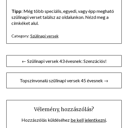
Tipp
: Még több speciális, egyedi, vagy épp megható
szülinapi verset találsz az oldalunkon. Nézd meg a
címkéket alul.
Category:
Szülinapi versek
Bejegyzés
← Szülinapi versek 43 évesnek: Szenzációs!
navigáció
Topszínvonalú szülinapi versek 45 évesnek →
Vélemény, hozzászólás?
Hozzászólás küldéséhez
be kell jelentkezni
.