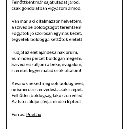
Felnőttként már saját utadat járod,
csak gondolatban vigyázom álmod.
Van már, aki oltalmazzon helyettem,
a szívedbe boldogságot teremtsen!
Fogjátok jó szorosan egymás kezét,
tegyétek boldoggá kettőtök életét!
Tudjál az élet ajándékainak örülni,
és minden percét boldogan megélni.
Szívedre szálljon rá béke, nyugalom,
szeretet legyen nálad örök oltalom!
Kívánok neked még sok boldog évet,
ne ismerd a szenvedést, csak szépet.
Felhőtlen boldogság lakozzon véled,
Az Isten áldjon, óvja minden lépted!
Forrás:
Poet.hu