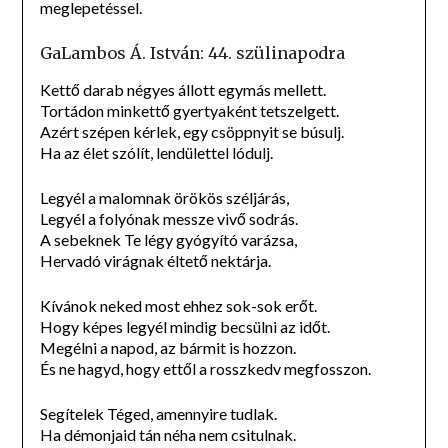
meglepetéssel.
GaLambos Á. István: 44. szülinapodra
Kettő darab négyes állott egymás mellett.
Tortádon minkettő gyertyaként tetszelgett.
Azért szépen kérlek, egy csöppnyit se búsulj.
Ha az élet szólít, lendülettel lódulj.
Legyél a malomnak örökös széljárás,
Legyél a folyónak messze vivő sodrás.
A sebeknek Te légy gyógyító varázsa,
Hervadó virágnak éltető nektárja.
Kívánok neked most ehhez sok-sok erőt.
Hogy képes legyél mindig becsülni az időt.
Megélni a napod, az bármit is hozzon.
És ne hagyd, hogy ettől a rosszkedv megfosszon.
Segítelek Téged, amennyire tudlak.
Ha démonjaid tán néha nem csitulnak.