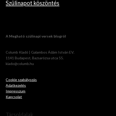
Szülinapot köszöntés
A Megható szülinapi versek blogról
Columb Kiadó | Galambos Ádám István EV.
1141 Budapest, Bazsarózsa utca 55.
kiado@columb.hu
Cookie szabályozás
Adatkezelés
Impresszum
Kapcsolat
Társoldalak