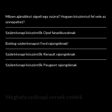
Milyen ajándékot vigyél egy zsúrra? Hogyan köszöntsd fel vele az
ünnepeltet?
Születésnapi köszöntők Opel fanatikusoknak
Boldog születésnapot Ford rajongóknak!
Születésnapi köszöntők Renault rajongóknak
Születésnapi köszöntők Peugeot rajongóknak
Megható szülinapi versek címkék