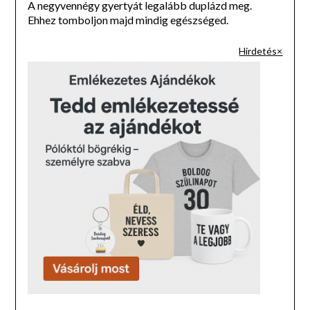
A negyvennégy gyertyát legalább duplázd meg.
Ehhez tomboljon majd mindig egészséged.