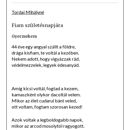
Tordai Mihályné
Fiam születésnapjára
Gyermekem
44 éve egy angyal szállt a földre,
drága kisfiam, te voltál a kezében.
Nekem adott, hogy vigyázzak rád,
védelmezzelek, legyek édesanyád.
Amíg kicsi voltál, fogtad a kezem,
kamaszként olykor dacoltál velem.
Mikor az élet cudarul bánt veled,
ott voltam, fogtam szorosan kezed!
Azok voltak a legboldogabb napok,
mikor az arcod mosolytól ragyogott.