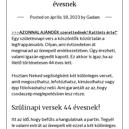
évesnek
Posted on
április 18, 2023
by
Gadam
>>>
AZONNAL AJÁNDÉK szerettednek! Kattints érte!*
Egy születésnapi vers a köszöntők közül talán a
legfrappánsabb. Olyan, ami évtizedeken át
megmarad az ünnepelt emlékezetében. Úgy érezheti,
valami igazán egyedit kapott. Ez akkor is igaz, ha az
illető történetesen 44 éves lett.
Hoztam Neked segítségként két különleges verset,
amit megoszthatsz, lefotózhatsz, kimásolhatsz vagy
épp fölolvashatsz neki. Ami garantált az az, hogy
csodaszép meglepetésben lesz része.
Szülinapi versek 44 évesnek!
Itt az idő, hogy befűts a hangulatnak a partin. Tegyél
le valami extrát az ünnepelt elé ezzel a két különleges