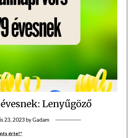
9 évesnek: Lenyűgöző
lis 23, 2023
by
Gadam
ts érte!*