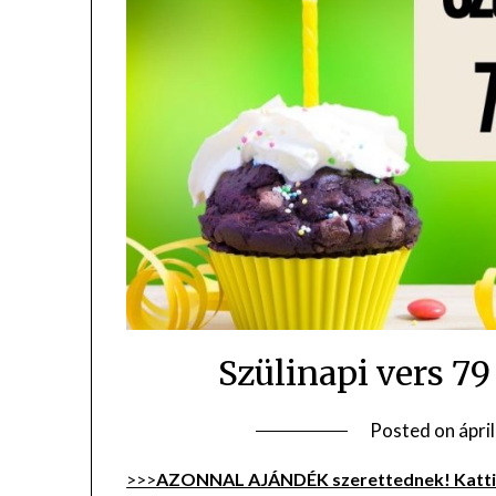
Szülinapi vers 7
Posted on
ápri
>>>
AZONNAL AJÁNDÉK szerettednek! Kattin