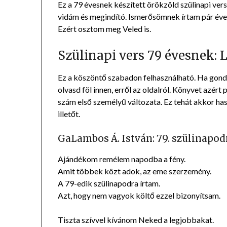
Ez a 79 évesnek készített örökzöld szülinapi vers
vidám és megindító. Ismerősömnek írtam pár éve, 
Ezért osztom meg Veled is.
Szülinapi vers 79 évesnek:
Ez a köszöntő szabadon felhasználható. Ha gondo
olvasd föl innen, erről az oldalról. Könyvet azért 
szám első személyű változata. Ez tehát akkor h
illetőt.
GaLambos Á. István: 79. szülinapod
Ajándékom remélem napodba a fény.
Amit többek közt adok, az eme szerzemény.
A 79-edik szülinapodra írtam.
Azt, hogy nem vagyok költő ezzel bizonyítsam.
Tiszta szívvel kívánom Neked a legjobbakat.