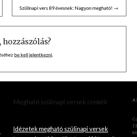
Szülinapi vers 89 évesnek: Nagyon megható! →
 hozzászólás?
éséhez
be kell jelentkezni
.
A 
Megható szülinapi versek címkék
Co
11
Idézetek megható szülinapi versek
ki