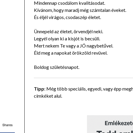
Mindennap csodálom kvalitásodat.
Kívánom, hogy maradj még számtalan éveket.
És éljél virágos, csodaszép életet.
Ünnepeld az életet, örvendjél neki.
Legyél olyan ki a kisjót is becsüli.
Mert nekem Te vagy a JÓ nagybetűvel.
Éld meg a napokat örökzöld revüvel.
Boldog születésnapot.
Tipp
: Még több speciális, egyedi, vagy épp megh
címkéket alul.
Shares