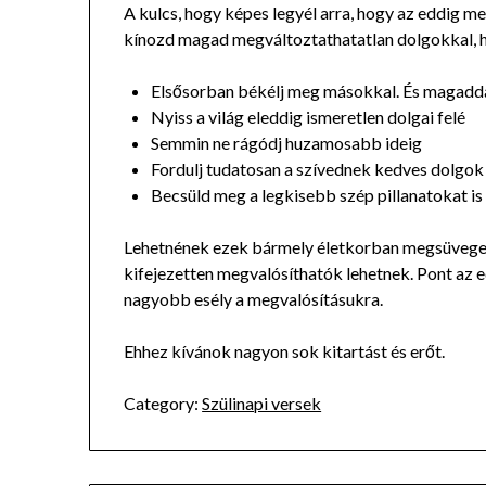
A kulcs, hogy képes legyél arra, hogy az eddig me
kínozd magad megváltoztathatatlan dolgokkal, ha
Elsősorban békélj meg másokkal. És magaddal
Nyiss a világ eleddig ismeretlen dolgai felé
Semmin ne rágódj huzamosabb ideig
Fordulj tudatosan a szívednek kedves dolgok
Becsüld meg a legkisebb szép pillanatokat is
Lehetnének ezek bármely életkorban megsüvege
kifejezetten megvalósíthatók lehetnek. Pont az 
nagyobb esély a megvalósításukra.
Ehhez kívánok nagyon sok kitartást és erőt.
Category:
Szülinapi versek