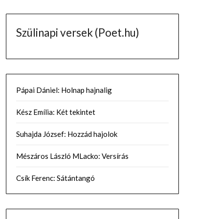
Szülinapi versek (Poet.hu)
Pápai Dániel: Holnap hajnalig
Kész Emília: Két tekintet
Suhajda József: Hozzád hajolok
Mészáros László MLacko: Versírás
Csík Ferenc: Sátántangó