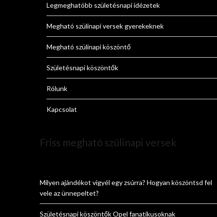
Legmeghatóbb születésnapi idézetek
Megható szülinapi versek gyerekeknek
Megható szülinapi köszöntő
Születésnapi köszöntők
Rólunk
Kapcsolat
Friss megható szülinapi versek
Milyen ajándékot vigyél egy zsúrra? Hogyan köszöntsd fel
vele az ünnepeltet?
Születésnapi köszöntők Opel fanatikusoknak