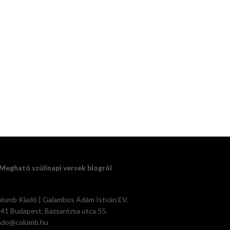
Megható szülinapi versek blogról
lumb Kiadó | Galambos Ádám István EV.
41 Budapest, Bazsarózsa utca 55.
ado@columb.hu