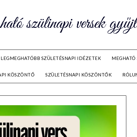
ó szülinapi versek gyűj
LEGMEGHATÓBB SZÜLETÉSNAPI IDÉZETEK
MEGHATÓ 
API KÖSZÖNTŐ
SZÜLETÉSNAPI KÖSZÖNTŐK
RÓLU