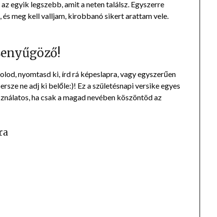
 az egyik legszebb, amit a neten találsz. Egyszerre
és meg kell valljam, kirobbanó sikert arattam vele.
 Lenyűgöző!
lod, nyomtasd ki, írd rá képeslapra, vagy egyszerűen
persze ne adj ki belőle:)! Ez a születésnapi versike egyes
asználatos, ha csak a magad nevében köszöntöd az
ra