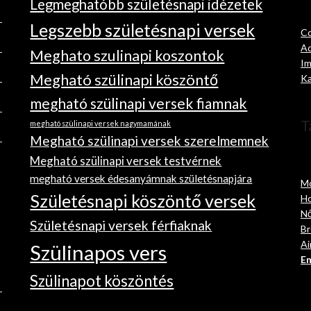
Legmeghatóbb születésnapi idézetek
Legszebb születésnapi versek
Co
Ad
Meghato szulinapi koszontok
Im
Megható szülinapi köszöntő
Ka
megható szülinapi versek fiamnak
T
megható szülinapi versek nagymamának
Megható szülinapi versek szerelmemnek
Megható szülinapi versek testvérnek
megható versek édesanyámnak születésnapjára
Mo
Születésnapi köszöntő versek
Ho
Nő
Születésnapi versek férfiaknak
Br
Ai
Szülinapos vers
Em
Szülinapot köszöntés