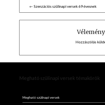
Bejegyzés
← Szenzációs szülinapi versek 69 évesnek
navigáció
Vélemény,
Hozzászólás küld
Megható szülinapi versek témakörök
Megható szülinapi versek