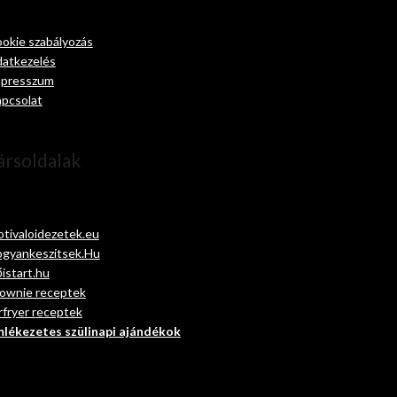
okie szabályozás
atkezelés
presszum
pcsolat
ársoldalak
tivaloidezetek.eu
gyankeszitsek.Hu
istart.hu
ownie receptek
rfryer receptek
lékezetes szülinapi ajándékok