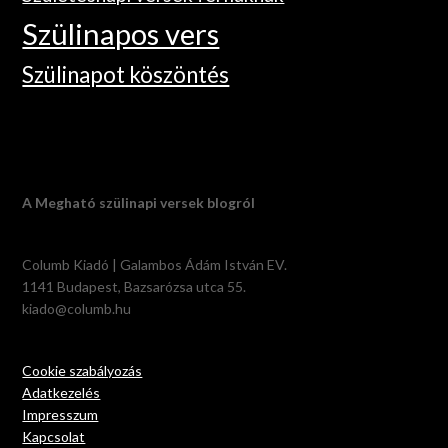
Szülinapos vers
Szülinapot köszöntés
A Megható szülinapi versek blogról
Columb Kiadó | Galambos Ádám István EV.
1141 Budapest, Bazsarózsa utca 55.
kiado@columb.hu
Cookie szabályozás
Adatkezelés
Impresszum
Kapcsolat