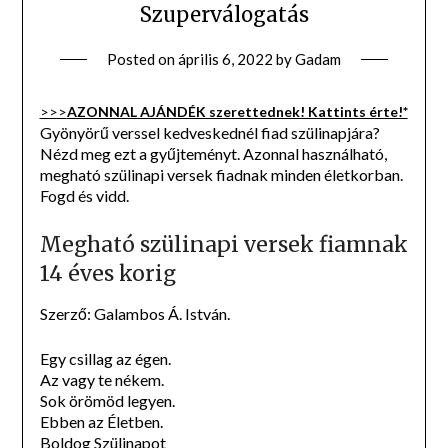
Szuperválogatás
Posted on
április 6, 2022
by
Gadam
>>>
AZONNAL AJÁNDÉK szerettednek! Kattints érte!*
Gyönyörű verssel kedveskednél fiad szülinapjára?
Nézd meg ezt a gyűjteményt. Azonnal használható,
megható szülinapi versek fiadnak minden életkorban.
Fogd és vidd.
Megható szülinapi versek fiamnak
14 éves korig
Szerző: Galambos Á. István.
Egy csillag az égen.
Az vagy te nékem.
Sok örömöd legyen.
Ebben az Életben.
Boldog Szülinapot