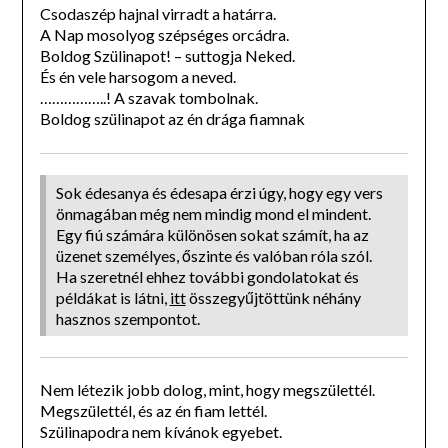
Csodaszép hajnal virradt a határra.
A Nap mosolyog szépséges orcádra.
Boldog Szülinapot! – suttogja Neked.
És én vele harsogom a neved.
……………..! A szavak tombolnak.
Boldog szülinapot az én drága fiamnak
Sok édesanya és édesapa érzi úgy, hogy egy vers
önmagában még nem mindig mond el mindent.
Egy fiú számára különösen sokat számít, ha az
üzenet személyes, őszinte és valóban róla szól.
Ha szeretnél ehhez további gondolatokat és
példákat is látni,
itt
összegyűjtöttünk néhány
hasznos szempontot.
Nem létezik jobb dolog, mint, hogy megszülettél.
Megszülettél, és az én fiam lettél.
Szülinapodra nem kívánok egyebet.