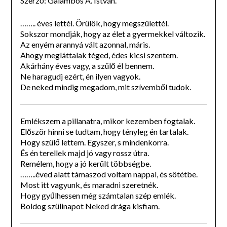
Szerző: Galambos Á. István.
…….. éves lettél. Örülök, hogy megszülettél.
Sokszor mondják, hogy az élet a gyermekkel változik.
Az enyém arannyá vált azonnal, máris.
Ahogy megláttalak téged, édes kicsi szentem.
Akárhány éves vagy, a szülő él bennem.
Ne haragudj ezért, én ilyen vagyok.
De neked mindig megadom, mit szívemből tudok.
Emlékszem a pillanatra, mikor kezemben fogtalak.
Először hinni se tudtam, hogy tényleg én tartalak.
Hogy szülő lettem. Egyszer, s mindenkorra.
És én terellek majd jó vagy rossz útra.
Remélem, hogy a jó került többségbe.
……..éved alatt támaszod voltam nappal, és sötétbe.
Most itt vagyunk, és maradni szeretnék.
Hogy gyűlhessen még számtalan szép emlék.
Boldog szülinapot Neked drága kisfiam.