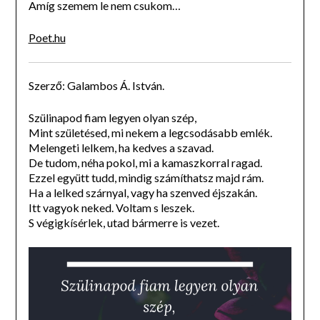
Amíg szemem le nem csukom…
Poet.hu
Szerző: Galambos Á. István.
Szülinapod fiam legyen olyan szép,
Mint születésed, mi nekem a legcsodásabb emlék.
Melengeti lelkem, ha kedves a szavad.
De tudom, néha pokol, mi a kamaszkorral ragad.
Ezzel együtt tudd, mindig számíthatsz majd rám.
Ha a lelked szárnyal, vagy ha szenved éjszakán.
Itt vagyok neked. Voltam s leszek.
S végigkísérlek, utad bármerre is vezet.