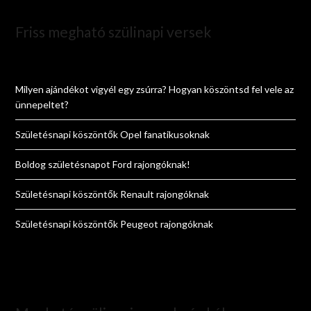
Friss megható szülinapi versek
Milyen ajándékot vigyél egy zsúrra? Hogyan köszöntsd fel vele az
ünnepeltet?
Születésnapi köszöntők Opel fanatikusoknak
Boldog születésnapot Ford rajongóknak!
Születésnapi köszöntők Renault rajongóknak
Születésnapi köszöntők Peugeot rajongóknak