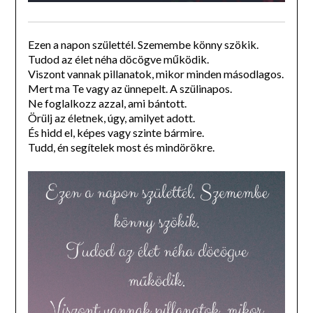
Ezen a napon születtél. Szemembe könny szökik.
Tudod az élet néha döcögve működik.
Viszont vannak pillanatok, mikor minden másodlagos.
Mert ma Te vagy az ünnepelt. A szülinapos.
Ne foglalkozz azzal, ami bántott.
Örülj az életnek, úgy, amilyet adott.
És hidd el, képes vagy szinte bármire.
Tudd, én segítelek most és mindörökre.