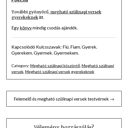
További gyönyörű,
megható szülinapi versek
gyerekeknek
itt.
Egy
könyv
mindig csodás ajándék.
Kapcsolódó Kulcsszavak: Fiú. Fiam. Gyerek.
Gyerekem. Gyermek. Gyermekem.
Category:
Megható szülinapi köszöntő
,
Megható szülinapi
versek
,
Megható szülinapi versek gyerekeknek
Bejegyzés
Felemelő és megható szülinapi versek testvérnek →
navigáció
Vélemény, hozzászólás?