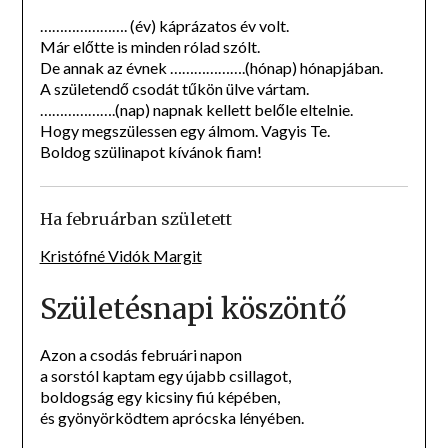
…………………. (év) káprázatos év volt.
Már előtte is minden rólad szólt.
De annak az évnek ……………….(hónap) hónapjában.
A születendő csodát tűkön ülve vártam.
……………….(nap) napnak kellett belőle eltelnie.
Hogy megszülessen egy álmom. Vagyis Te.
Boldog szülinapot kívánok fiam!
Ha februárban született
Kristófné Vidók Margit
Születésnapi köszöntő
Azon a csodás februári napon
a sorstól kaptam egy újabb csillagot,
boldogság egy kicsiny fiú képében,
és gyönyörködtem aprócska lényében.