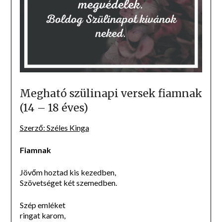
Megható szülinapi versek fiamnak
(14 – 18 éves)
Szerző: Széles Kinga
Fiamnak
Jövőm hoztad kis kezedben,
Szövetséget két szemedben.
Szép emléket
ringat karom,