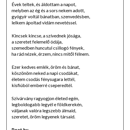
Évek teltek, és áldottam a napot,
melyben az ég és a sors nekem adott,
gyógyír voltál bánatban, szenvedésben,
lelkem ápoltad vidám nevetéssel.
Kincsek kincse, a szívednek jósága,
a szeretet felemelő ódája,
szemedben huncutul csillogó fények,
ha rád nézek, érzem, nincs mitől félnem.
Ezer kedves emlék, öröm és bánat,
köszönöm neked a napi csodákat,
életem csodás fénysugara lettél,
kisfiúból emberré cseperedtél.
Szivárvány ragyogjon életed egén,
legboldogabb legyél e földkerekén,
váljanak valóra legszebb álmaid,
szeretet, öröm legyenek társaid.
Poet.hu