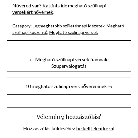
Nővéred van? Kattints ide
megható szülinapi
versekért nővérnek
.
Category:
Legmeghatóbb születésnapi idézetek
,
Megható
szülinapi köszöntő
,
Megható szülinapi versek
Bejegyzés
← Megható szülinapi versek fiamnak:
Szuperválogatás
navigáció
10 megható szülinapi vers nővéremnek →
Vélemény, hozzászólás?
Hozzászólás küldéséhez
be kell jelentkezni
.