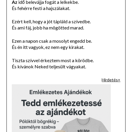
Az
idő belevájja fogát a lelkekbe.
És fehérre festi a hajszálakat.
Ezért kell, hogy a jót tápláld a szívedbe.
És ami fáj, jobb ha mögötted marad.
Ezen a napon csak a mosolyt engedd be.
És én itt vagyok, ez nem egy kirakat.
Tiszta szívvel érkeztem most a körödbe.
És kívánok Neked teljesült vágyakat.