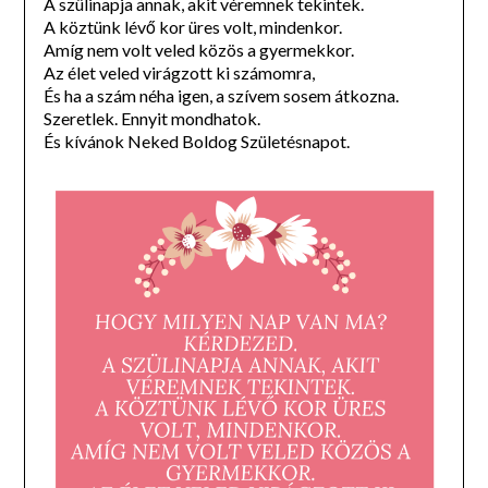
A szülinapja annak, akit véremnek tekintek.
A köztünk lévő kor üres volt, mindenkor.
Amíg nem volt veled közös a gyermekkor.
Az élet veled virágzott ki számomra,
És ha a szám néha igen, a szívem sosem átkozna.
Szeretlek. Ennyit mondhatok.
És kívánok Neked Boldog Születésnapot.