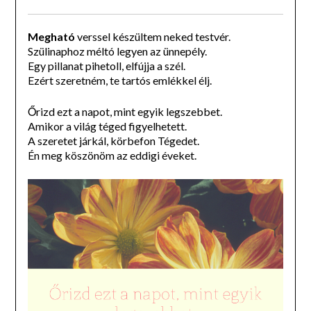
Megható
verssel készültem neked testvér.
Szülinaphoz méltó legyen az ünnepély.
Egy pillanat pihetoll, elfújja a szél.
Ezért szeretném, te tartós emlékkel élj.
Őrizd ezt a napot, mint egyik legszebbet.
Amikor a világ téged figyelhetett.
A szeretet járkál, körbefon Tégedet.
Én meg köszönöm az eddigi éveket.