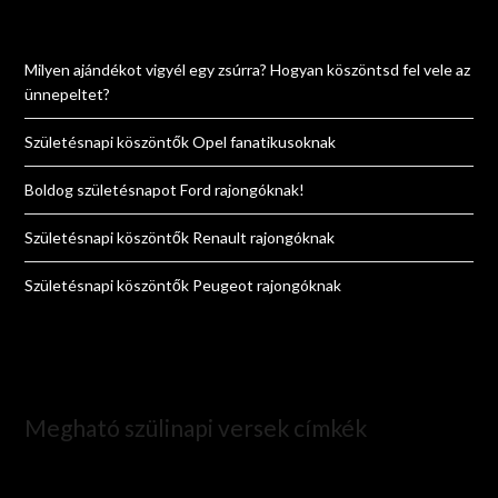
Milyen ajándékot vigyél egy zsúrra? Hogyan köszöntsd fel vele az
ünnepeltet?
Születésnapi köszöntők Opel fanatikusoknak
Boldog születésnapot Ford rajongóknak!
Születésnapi köszöntők Renault rajongóknak
Születésnapi köszöntők Peugeot rajongóknak
Megható szülinapi versek címkék