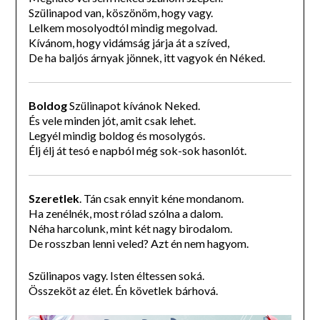
Szülinapod van, köszönöm, hogy vagy.
Lelkem mosolyodtól mindig megolvad.
Kívánom, hogy vidámság járja át a szíved,
De ha baljós árnyak jönnek, itt vagyok én Néked.
Boldog
Szülinapot kívánok Neked.
És vele minden jót, amit csak lehet.
Legyél mindig boldog és mosolygós.
Élj élj át tesó e napból még sok-sok hasonlót.
Szeretlek
. Tán csak ennyit kéne mondanom.
Ha zenélnék, most rólad szólna a dalom.
Néha harcolunk, mint két nagy birodalom.
De rosszban lenni veled? Azt én nem hagyom.
Szülinapos vagy. Isten éltessen soká.
Összeköt az élet. Én követlek bárhová.