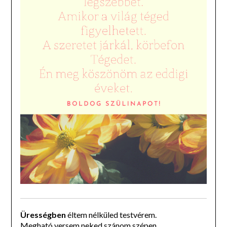
Ürességben
éltem nélküled testvérem.
Megható versem neked szánom szépen.