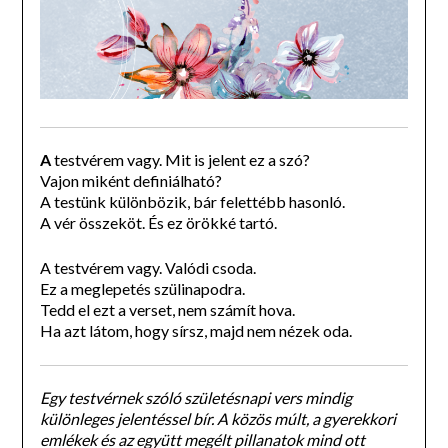
A
testvérem vagy. Mit is jelent ez a szó?
Vajon miként definiálható?
A testünk különbözik, bár felettébb hasonló.
A vér összeköt. És ez örökké tartó.
A testvérem vagy. Valódi csoda.
Ez a meglepetés szülinapodra.
Tedd el ezt a verset, nem számít hova.
Ha azt látom, hogy sírsz, majd nem nézek oda.
Egy testvérnek szóló születésnapi vers mindig
különleges jelentéssel bír. A közös múlt, a gyerekkori
emlékek és az együtt megélt pillanatok mind ott