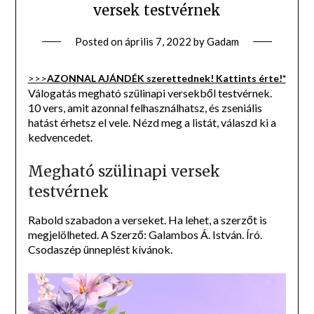
versek testvérnek
Posted on
április 7, 2022
by
Gadam
>>>
AZONNAL AJÁNDÉK szerettednek! Kattints érte!*
Válogatás megható szülinapi versekből testvérnek.
10 vers, amit azonnal felhasználhatsz, és zseniális
hatást érhetsz el vele. Nézd meg a listát, válaszd ki a
kedvencedet.
Megható szülinapi versek
testvérnek
Rabold szabadon a verseket. Ha lehet, a szerzőt is
megjelölheted. A Szerző: Galambos Á. István. Író.
Csodaszép ünneplést kívánok.