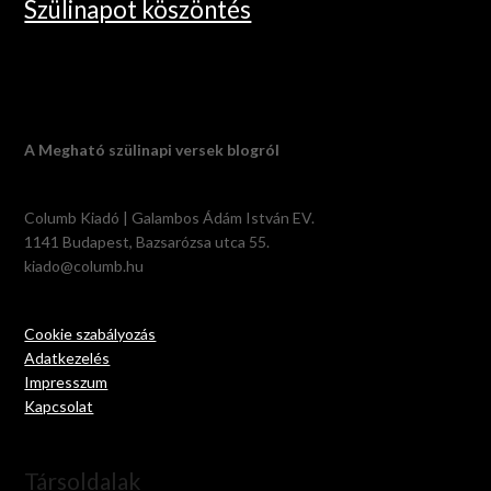
Szülinapot köszöntés
A Megható szülinapi versek blogról
Columb Kiadó | Galambos Ádám István EV.
1141 Budapest, Bazsarózsa utca 55.
kiado@columb.hu
Cookie szabályozás
Adatkezelés
Impresszum
Kapcsolat
Társoldalak