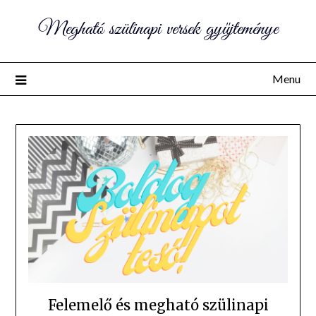
Megható szülinapi versek gyűjteménye
Menu
Felemelő és megható szülinapi