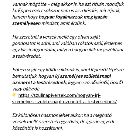
vannak mögötte – még akkor is, ha ezt ritkán mondjuk
ki. Éppen ezért sokszor nem is az a kérdés, mit írjunk,
hanem hogy
hogyan fogalmazzuk meg igazán
személyesen
mindazt, amit érzünk.
Ha szeretnél a versek mellé egy olyan saját
gondolatot is adni, ami valóban rólatok szól, érdemes
egy kicsit átgondolni, milyen hangon illik megszólítani
a testvéredet.
Ebben segít egy külön cikkünk is, ahol lépésről lépésre
bemutatjuk, hogyan írj
személyes születésnapi
üzenetet a testvérednek
, legyen szó nővérről, öcsről
vagy bátyról:
https://szulinapiversek.com/hogyan-irj-
szemelyes-szuletesnapi-uzenetet-a-testverednek/
Ez különösen hasznos lehet akkor, ha a megható
versek mellé szeretnél egy rövid, de igazán egyedi
köszöntőt is hozzátenni.