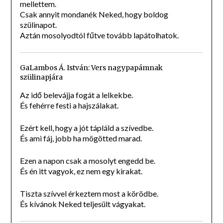
mellettem.
Csak annyit mondanék Neked, hogy boldog
szülinapot.
Aztán mosolyodtól fűtve tovább lapátolhatok.
GaLambos Á. István: Vers nagypapámnak
szülinapjára
Az idő belevájja fogát a lelkekbe.
És fehérre festi a hajszálakat.
Ezért kell, hogy a jót tápláld a szívedbe.
És ami fáj, jobb ha mögötted marad.
Ezen a napon csak a mosolyt engedd be.
És én itt vagyok, ez nem egy kirakat.
Tiszta szívvel érkeztem most a körödbe.
És kívánok Neked teljesült vágyakat.