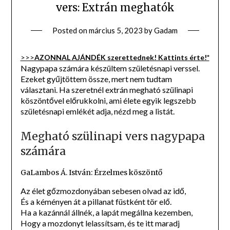
vers: Extrán meghatók
Posted on
március 5, 2023
by
Gadam
>>>
AZONNAL AJÁNDÉK szerettednek! Kattints érte!*
Nagypapa számára készültem születésnapi verssel.
Ezeket gyűjtöttem össze, mert nem tudtam
választani. Ha szeretnél extrán megható szülinapi
köszöntővel előrukkolni, ami élete egyik legszebb
születésnapi emlékét adja, nézd meg a listát.
Megható szülinapi vers nagypapa
számára
GaLambos Á. István: Érzelmes köszöntő
Az élet gőzmozdonyában sebesen olvad az idő,
És a kéményen át a pillanat füstként tör elő.
Ha a kazánnál állnék, a lapát megállna kezemben,
Hogy a mozdonyt lelassítsam, és te itt maradj