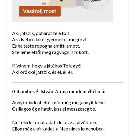
Aki játszik, poharát tele tölti.
A szívében lakó gyermeket megőrzi.
És ha teste ropogna emitt-amott,
Szelleme ettől még ragyogni szokott.
Kívánom, hogy a játékos Te legyél.
Aki örökké játszik, és él, él, él.
GaLambos Á. István: Annyi mindent éltél már
Annyi mindent éltél már, még megannyit kéne.
Csillagos ég a határ, juss el messzeségbe.
Ne feledd a múltadat, de bízz a jövődben.
Eljön még a pirkadat, a Nap nincs lemenőben.