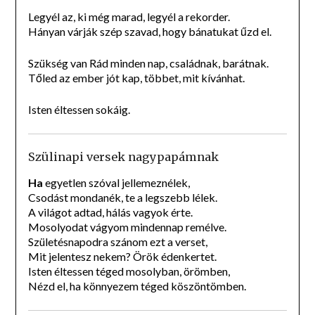
Legyél az, ki még marad, legyél a rekorder.
Hányan várják szép szavad, hogy bánatukat űzd el.
Szükség van Rád minden nap, családnak, barátnak.
Tőled az ember jót kap, többet, mit kívánhat.
Isten éltessen sokáig.
Szülinapi versek nagypapámnak
Ha
egyetlen szóval jellemeznélek,
Csodást mondanék, te a legszebb lélek.
A világot adtad, hálás vagyok érte.
Mosolyodat vágyom mindennap remélve.
Születésnapodra szánom ezt a verset,
Mit jelentesz nekem? Örök édenkertet.
Isten éltessen téged mosolyban, örömben,
Nézd el, ha könnyezem téged köszöntömben.