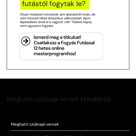
Megható szülinapi versek témakörök
Megható szülinapi versek