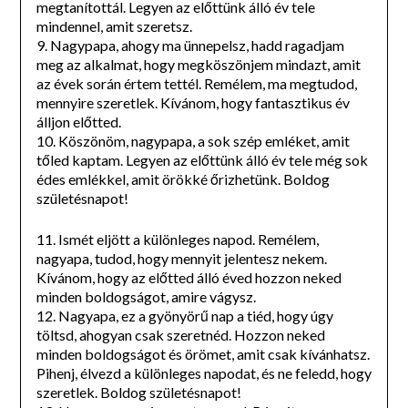
megtanítottál. Legyen az előttünk álló év tele
mindennel, amit szeretsz.
9. Nagypapa, ahogy ma ünnepelsz, hadd ragadjam
meg az alkalmat, hogy megköszönjem mindazt, amit
az évek során értem tettél. Remélem, ma megtudod,
mennyire szeretlek. Kívánom, hogy fantasztikus év
álljon előtted.
10. Köszönöm, nagypapa, a sok szép emléket, amit
tőled kaptam. Legyen az előttünk álló év tele még sok
édes emlékkel, amit örökké őrizhetünk. Boldog
születésnapot!
11. Ismét eljött a különleges napod. Remélem,
nagyapa, tudod, hogy mennyit jelentesz nekem.
Kívánom, hogy az előtted álló éved hozzon neked
minden boldogságot, amire vágysz.
12. Nagyapa, ez a gyönyörű nap a tiéd, hogy úgy
töltsd, ahogyan csak szeretnéd. Hozzon neked
minden boldogságot és örömet, amit csak kívánhatsz.
Pihenj, élvezd a különleges napodat, és ne feledd, hogy
szeretlek. Boldog születésnapot!