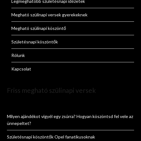
Legmeghatóbb születésnapi idézetek
Megható szülinapi versek gyerekeknek
Megható szülinapi köszöntő
Születésnapi köszöntők
Rólunk
Kapcsolat
Friss megható szülinapi versek
Milyen ajándékot vigyél egy zsúrra? Hogyan köszöntsd fel vele az
ünnepeltet?
Születésnapi köszöntők Opel fanatikusoknak