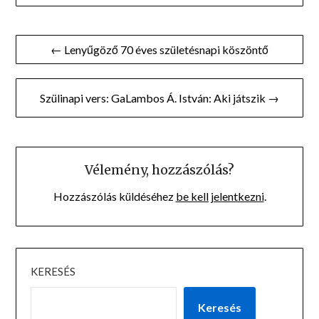
Bejegyzés
← Lenyűgöző 70 éves születésnapi köszöntő
navigáció
Szülinapi vers: GaLambos Á. István: Aki játszik →
Vélemény, hozzászólás?
Hozzászólás küldéséhez
be kell jelentkezni
.
KERESÉS
Keresés