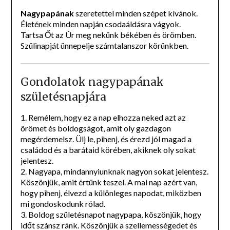
Nagypapának
szeretettel minden szépet kívánok.
Életének minden napján csodaáldásra vágyok.
Tartsa Őt az Úr meg nekünk békében és örömben.
Szülinapját ünnepelje számtalanszor körünkben.
Gondolatok nagypapának
születésnapjára
1. Remélem, hogy ez a nap elhozza neked azt az
örömet és boldogságot, amit oly gazdagon
megérdemelsz. Ülj le, pihenj, és érezd jól magad a
családod és a barátaid körében, akiknek oly sokat
jelentesz.
2. Nagyapa, mindannyiunknak nagyon sokat jelentesz.
Köszönjük, amit értünk teszel. A mai nap azért van,
hogy pihenj, élvezd a különleges napodat, miközben
mi gondoskodunk rólad.
3. Boldog születésnapot nagypapa, köszönjük, hogy
időt szánsz ránk. Köszönjük a szellemességedet és