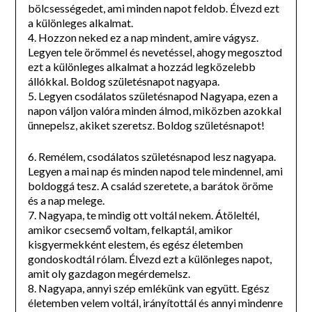
bölcsességedet, ami minden napot feldob. Élvezd ezt
a különleges alkalmat.
4. Hozzon neked ez a nap mindent, amire vágysz.
Legyen tele örömmel és nevetéssel, ahogy megosztod
ezt a különleges alkalmat a hozzád legközelebb
állókkal. Boldog születésnapot nagyapa.
5. Legyen csodálatos születésnapod Nagyapa, ezen a
napon váljon valóra minden álmod, miközben azokkal
ünnepelsz, akiket szeretsz. Boldog születésnapot!
6. Remélem, csodálatos születésnapod lesz nagyapa.
Legyen a mai nap és minden napod tele mindennel, ami
boldoggá tesz. A család szeretete, a barátok öröme
és a nap melege.
7. Nagyapa, te mindig ott voltál nekem. Átöleltél,
amikor csecsemő voltam, felkaptál, amikor
kisgyermekként elestem, és egész életemben
gondoskodtál rólam. Élvezd ezt a különleges napot,
amit oly gazdagon megérdemelsz.
8. Nagyapa, annyi szép emlékünk van együtt. Egész
életemben velem voltál, irányítottál és annyi mindenre