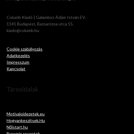
Columb Kiadó | Galambos Ádám István EV.
1141 Budapest, Bazsarózsa utca 55.
kiado@columb.hu
Cookie szabályozás
Adatkezelés
Impresszum
Kapcsolat
Társoldalak
Motivaloidezetek.eu
Hogyankeszitsek.Hu
Nőistart.hu
Brownie receptek