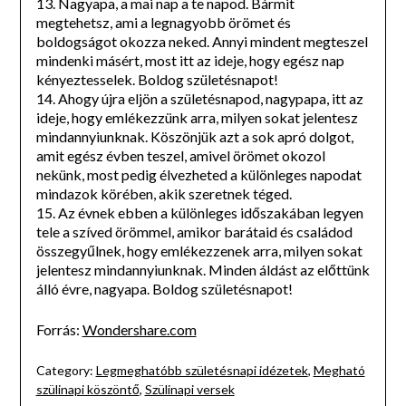
13. Nagyapa, a mai nap a te napod. Bármit
megtehetsz, ami a legnagyobb örömet és
boldogságot okozza neked. Annyi mindent megteszel
mindenki másért, most itt az ideje, hogy egész nap
kényeztesselek. Boldog születésnapot!
14. Ahogy újra eljön a születésnapod, nagypapa, itt az
ideje, hogy emlékezzünk arra, milyen sokat jelentesz
mindannyiunknak. Köszönjük azt a sok apró dolgot,
amit egész évben teszel, amivel örömet okozol
nekünk, most pedig élvezheted a különleges napodat
mindazok körében, akik szeretnek téged.
15. Az évnek ebben a különleges időszakában legyen
tele a szíved örömmel, amikor barátaid és családod
összegyűlnek, hogy emlékezzenek arra, milyen sokat
jelentesz mindannyiunknak. Minden áldást az előttünk
álló évre, nagyapa. Boldog születésnapot!
Forrás:
Wondershare.com
Category:
Legmeghatóbb születésnapi idézetek
,
Megható
szülinapi köszöntő
,
Szülinapi versek