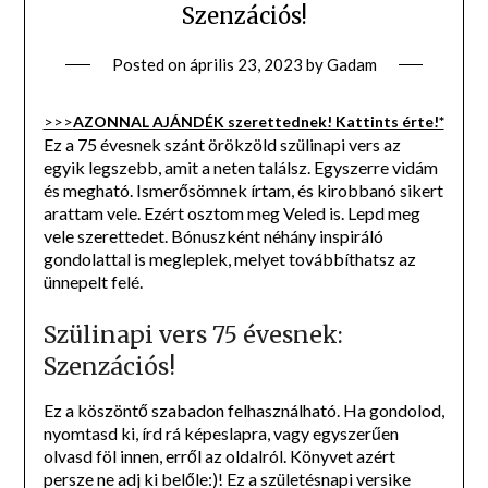
Szenzációs!
Posted on
április 23, 2023
by
Gadam
>>>
AZONNAL AJÁNDÉK szerettednek! Kattints érte!*
Ez a 75 évesnek szánt örökzöld szülinapi vers az
egyik legszebb, amit a neten találsz. Egyszerre vidám
és megható. Ismerősömnek írtam, és kirobbanó sikert
arattam vele. Ezért osztom meg Veled is. Lepd meg
vele szerettedet. Bónuszként néhány inspiráló
gondolattal is megleplek, melyet továbbíthatsz az
ünnepelt felé.
Szülinapi vers 75 évesnek:
Szenzációs!
Ez a köszöntő szabadon felhasználható. Ha gondolod,
nyomtasd ki, írd rá képeslapra, vagy egyszerűen
olvasd föl innen, erről az oldalról. Könyvet azért
persze ne adj ki belőle:)! Ez a születésnapi versike