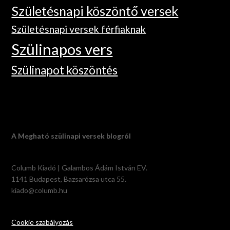
Születésnapi köszöntő versek
Születésnapi versek férfiaknak
Szülinapos vers
Szülinapot köszöntés
A Megható szülinapi versek blogról
Columb Kiadó | Galambos Ádám István EV.
1141 Budapest, Bazsarózsa utca 55.
kiado@columb.hu
Cookie szabályozás