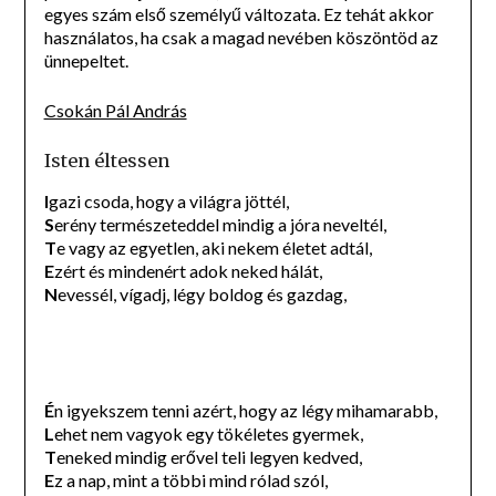
egyes szám első személyű változata. Ez tehát akkor
használatos, ha csak a magad nevében köszöntöd az
ünnepeltet.
Csokán Pál András
Isten éltessen
I
gazi csoda, hogy a világra jöttél,
S
erény természeteddel mindig a jóra neveltél,
T
e vagy az egyetlen, aki nekem életet adtál,
E
zért és mindenért adok neked hálát,
N
evessél, vígadj, légy boldog és gazdag,
É
n igyekszem tenni azért, hogy az légy mihamarabb,
L
ehet nem vagyok egy tökéletes gyermek,
T
eneked mindig erővel teli legyen kedved,
E
z a nap, mint a többi mind rólad szól,