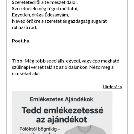
S
zeretetedről a természet dalol,
S
zeretnélek még téged méltatni,
E
gyetlen, drága Édesanyám,
N
eved örökre a szeretet és gazdagság sugarát
ruházza rád.
Poet.hu
Tipp
: Még több speciális, egyedi, vagy épp megható
szülinapi verset találsz az oldalunkon. Nézd meg a
címkéket alul.