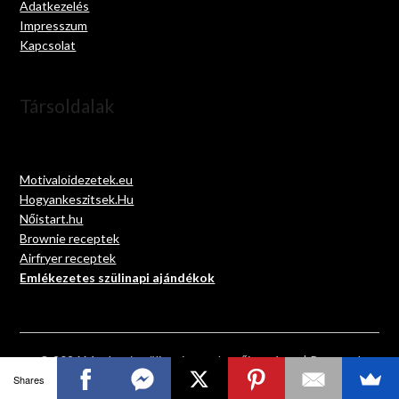
Adatkezelés
Impresszum
Kapcsolat
Társoldalak
Motivaloidezetek.eu
Hogyankeszitsek.Hu
Nőistart.hu
Brownie receptek
Airfryer receptek
Emlékezetes szülinapi ajándékok
© 2026 Megható szülinapi versek gyűjteménye
| Powered
by
Minimalist Blog
WordPress Theme
Shares