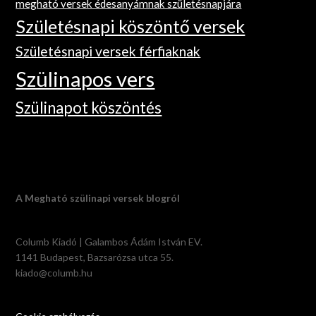
megható versek édesanyámnak születésnapjára
Születésnapi köszöntő versek
Születésnapi versek férfiaknak
Szülinapos vers
Szülinapot köszöntés
A Megható szülinapi versek blogról
Columb Kiadó | Galambos Ádám István EV.
1141 Budapest, Bazsarózsa utca 55.
kiado@columb.hu