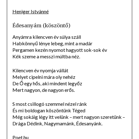
Heniger Istvánné
Édesanyám (köszöntő)
Anyámra kilencven év súlya száll
Habkönnyű lénye lebeg, mint a madár
Pergamen kezén nyomot hagyott sok-sok év
Kék szeme a messzi múltba néz.
Kilencven év nyomja vállát
Melyet cipelni mára oly nehéz
De Ő egy hős, aki mindent legyőz
Mert nagyon, de nagyon erős.
S most csillogó szemmel nézel ránk
És mi boldogan köszöntünk Téged
Még sokáig légy itt velünk – mert nagyon szeretünk –
Drága Dédink, Nagymamánk, Édesanyánk.
Poet.hu