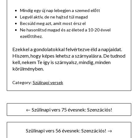
Mindig egy új nap lebegjen a szemed előtt
Legyél aktív, de ne hajtsd túl magad
Becsüld meg azt, amit most érsz el
Ne hasonlítsd magad és az életed a 10-20 évvel
ezelőttihez.
Ezekkel a gondolatokkal felvértezve éld a napjaidat.
Hiszem, hogy képes lehetsz a szárnyalásra. De tudnod
kell, nekem Te így is szárnyalsz, mindig, minden
körülményben.
Category:
Szülinapi versek
Bejegyzés
← Szülinapi vers 75 évesnek: Szenzációs!
navigáció
Szülinapi vers 56 évesnek: Szenzációs! →