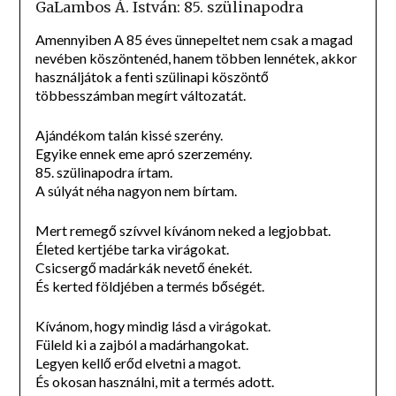
GaLambos Á. István: 85. szülinapodra
Amennyiben A 85 éves ünnepeltet nem csak a magad
nevében köszöntenéd, hanem többen lennétek, akkor
használjátok a fenti szülinapi köszöntő
többesszámban megírt változatát.
Ajándékom talán kissé szerény.
Egyike ennek eme apró szerzemény.
85. szülinapodra írtam.
A súlyát néha nagyon nem bírtam.
Mert remegő szívvel kívánom neked a legjobbat.
Életed kertjébe tarka virágokat.
Csicsergő madárkák nevető énekét.
És kerted földjében a termés bőségét.
Kívánom, hogy mindig lásd a virágokat.
Füleld ki a zajból a madárhangokat.
Legyen kellő erőd elvetni a magot.
És okosan használni, mit a termés adott.