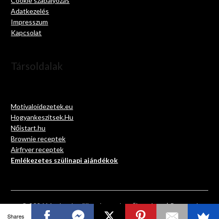
Cookie szabályozás
Adatkezelés
Impresszum
Kapcsolat
Társoldalak
Motivaloidezetek.eu
Hogyankeszitsek.Hu
Nőistart.hu
Brownie receptek
Airfryer receptek
Emlékezetes szülinapi ajándékok
© 2026 Megható szülinapi versek gyűjteménye
| Powered
by
Minimalist Blog
WordPress Theme
Shares