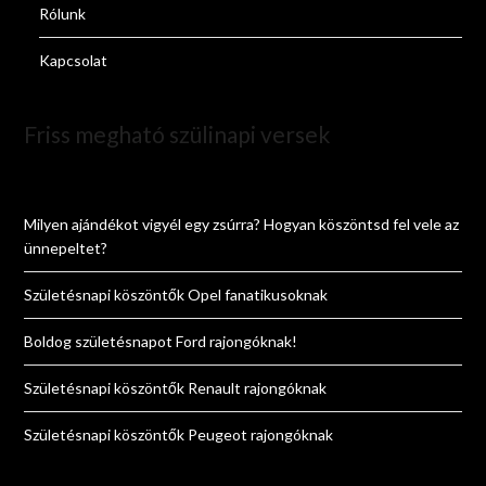
Rólunk
Kapcsolat
Friss megható szülinapi versek
Milyen ajándékot vigyél egy zsúrra? Hogyan köszöntsd fel vele az
ünnepeltet?
Születésnapi köszöntők Opel fanatikusoknak
Boldog születésnapot Ford rajongóknak!
Születésnapi köszöntők Renault rajongóknak
Születésnapi köszöntők Peugeot rajongóknak