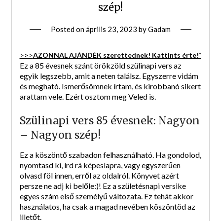
szép!
Posted on
április 23, 2023
by
Gadam
>>>
AZONNAL AJÁNDÉK szerettednek! Kattints érte!*
Ez a 85 évesnek szánt örökzöld szülinapi vers az
egyik legszebb, amit a neten találsz. Egyszerre vidám
és megható. Ismerősömnek írtam, és kirobbanó sikert
arattam vele. Ezért osztom meg Veled is.
Szülinapi vers 85 évesnek: Nagyon
– Nagyon szép!
Ez a köszöntő szabadon felhasználható. Ha gondolod,
nyomtasd ki, írd rá képeslapra, vagy egyszerűen
olvasd föl innen, erről az oldalról. Könyvet azért
persze ne adj ki belőle:)! Ez a születésnapi versike
egyes szám első személyű változata. Ez tehát akkor
használatos, ha csak a magad nevében köszöntöd az
illetőt.