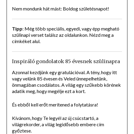
Nem mondunk hát mást: Boldog születésnapot!
Tipp
: Még több speciális, egyedi, vagy épp megható
szülinapi verset találsz az oldalunkon. Nézd meg a
címkéket alul.
Inspiráló gondolatok 85 évesnek szülinapra
Azonnal kezdjünk egy gratulációval. A tény, hogy itt
vagy velünk 85 évesen és Veled ünnepelhetünk,
önmagában csodálatos. A világ egy szűkebb körének
adatik meg, hogy megélje ezt a kort.
És ebből kell erőt merítened a folytatásra!
Kívánom, hogy Te legyél az új csúcstartó, a
világrekorder, a világ legidősebb embere cím
győztese.