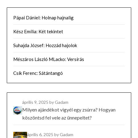
Pápai Dániel: Holnap hajnalig
Kész Emília: Két tekintet
Suhajda József: Hozzád hajolok
Mészáros László MLacko: Versírás
Csík Ferenc: Sátántangó
április 9, 2025
by Gadam
Milyen ajándékot vigyél egy zsúrra? Hogyan
köszöntsd fel vele az ünnepeltet?
április 6, 2025
by Gadam