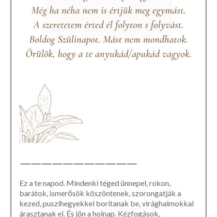
———————————
Ez a te napod. Mindenki téged ünnepel, rokon,
barátok, ismerősök köszöntenek, szorongatják a
kezed, puszihegyekkel borítanak be, virághalmokkal
árasztanak el. És jön a holnap. Kézfogások,