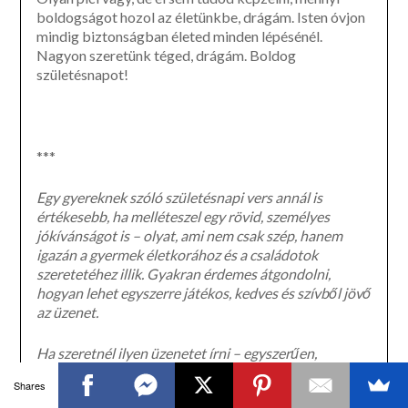
boldogságot hozol az életünkbe, drágám. Isten óvjon
mindig biztonságban életed minden lépésénél.
Nagyon szeretünk téged, drágám. Boldog
születésnapot!
***
Egy gyereknek szóló születésnapi vers annál is
értékesebb, ha melléteszel egy rövid, személyes
jókívánságot is – olyat, ami nem csak szép, hanem
igazán a gyermek életkorához és a családotok
szeretetéhez illik. Gyakran érdemes átgondolni,
hogyan lehet egyszerre játékos, kedves és szívből jövő
az üzenet.
Ha szeretnél ilyen üzenetet írni – egyszerűen,
gyengéden és mégis személyesen –, érdemes elolvasni
Shares
egy külön cikkünket, ahol lépésről lépésre