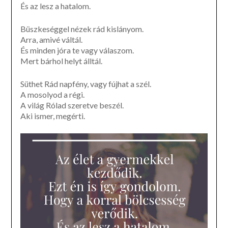
És az lesz a hatalom.
Büszkeséggel nézek rád kislányom.
Arra, amivé váltál.
És minden jóra te vagy válaszom.
Mert bárhol helyt álltál.
Süthet Rád napfény, vagy fújhat a szél.
A mosolyod a régi.
A világ Rólad szeretve beszél.
Aki ismer, megérti.