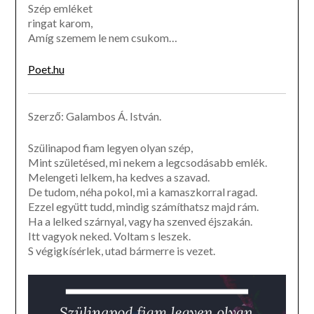
Szép emléket
ringat karom,
Amíg szemem le nem csukom…
Poet.hu
Szerző: Galambos Á. István.
Szülinapod fiam legyen olyan szép,
Mint születésed, mi nekem a legcsodásabb emlék.
Melengeti lelkem, ha kedves a szavad.
De tudom, néha pokol, mi a kamaszkorral ragad.
Ezzel együtt tudd, mindig számíthatsz majd rám.
Ha a lelked szárnyal, vagy ha szenved éjszakán.
Itt vagyok neked. Voltam s leszek.
S végigkísérlek, utad bármerre is vezet.