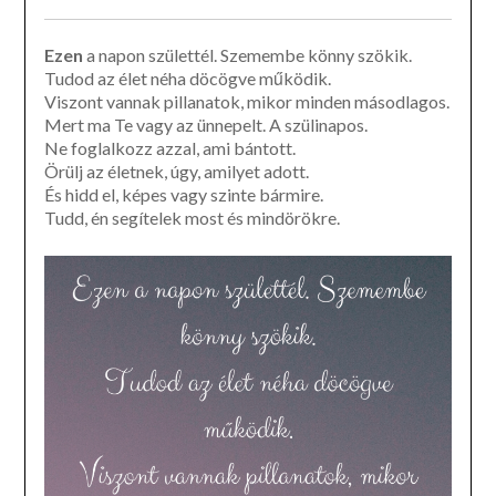
Ezen
a napon születtél. Szemembe könny szökik.
Tudod az élet néha döcögve működik.
Viszont vannak pillanatok, mikor minden másodlagos.
Mert ma Te vagy az ünnepelt. A szülinapos.
Ne foglalkozz azzal, ami bántott.
Örülj az életnek, úgy, amilyet adott.
És hidd el, képes vagy szinte bármire.
Tudd, én segítelek most és mindörökre.