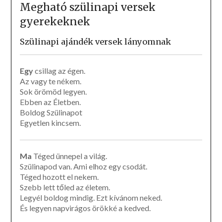
Megható szülinapi versek
gyerekeknek
Szülinapi ajándék versek lányomnak
Egy
csillag az égen.
Az vagy te nékem.
Sok örömöd legyen.
Ebben az Életben.
Boldog Szülinapot
Egyetlen kincsem.
Ma
Téged ünnepel a világ.
Szülinapod van. Ami elhoz egy csodát.
Téged hozott el nekem.
Szebb lett tőled az életem.
Legyél boldog mindig. Ezt kívánom neked.
És legyen napvirágos örökké a kedved.