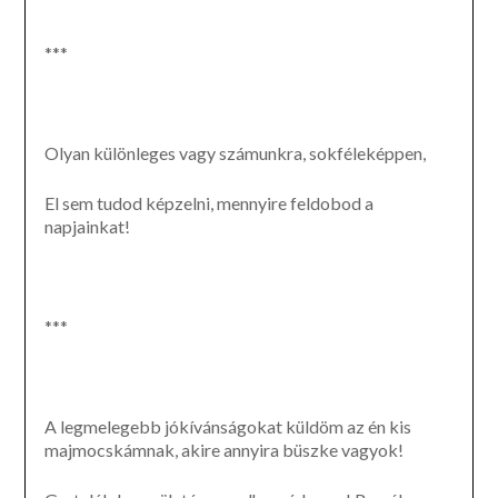
***
Olyan különleges vagy számunkra, sokféleképpen,
El sem tudod képzelni, mennyire feldobod a
napjainkat!
***
A legmelegebb jókívánságokat küldöm az én kis
majmocskámnak, akire annyira büszke vagyok!