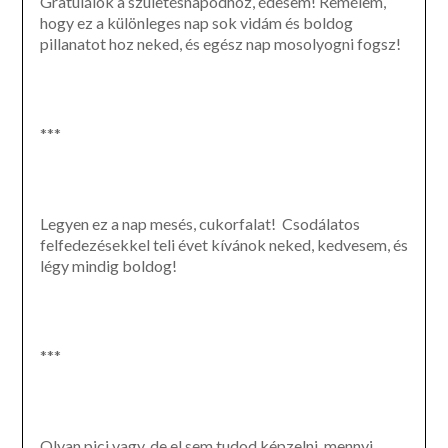
Gratulálok a születésnapodhoz, édesem! Remélem,
hogy ez a különleges nap sok vidám és boldog
pillanatot hoz neked, és egész nap mosolyogni fogsz!
***
Legyen ez a nap mesés, cukorfalat! Csodálatos
felfedezésekkel teli évet kívánok neked, kedvesem, és
légy mindig boldog!
***
Olyan pici vagy, de el sem tudod képzelni, mennyi