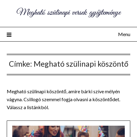
Megható szülinapi versek gyűjteménye
Menu
Címke:
Megható szülinapi köszöntő
Megható szülinapi köszöntő, amire bárki szíve mélyén
vágyna. Csillogó szemmel fogja olvasni a köszöntődet.
Válassz a listánkból.