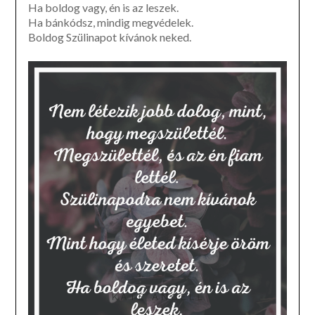
Ha boldog vagy, én is az leszek.
Ha bánkódsz, mindig megvédelek.
Boldog Szülinapot kívánok neked.