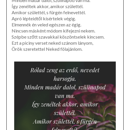
Minden madár dalol, szülinapod van ma.
Így zenéltek akkor, amikor születtél.
Amikor születtél, s fürgén felnevettél.
Apró lépteidtől kísértelek végig.
Elmennék én veled egészen az égig.
Nincsen másként módom kifejezni nekem.
Szépbe szőtt szavakkal köszöntselek kincsem.
Ezt a piciny verset neked szánom lányom,
Örök szeretettel Neked fölajánlom.