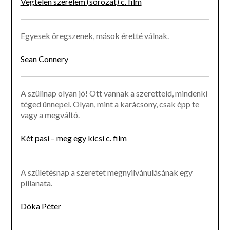
Végtelen szerelem (sorozat) c. film
Egyesek öregszenek, mások éretté válnak.
Sean Connery
A szülinap olyan jó! Ott vannak a szeretteid, mindenki
téged ünnepel. Olyan, mint a karácsony, csak épp te
vagy a megváltó.
Két pasi – meg egy kicsi c. film
A születésnap a szeretet megnyilvánulásának egy
pillanata.
Dóka Péter