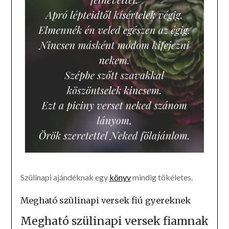
Szülinapi ajándéknak egy
könyv
mindig tökéletes.
Megható szülinapi versek fiú gyereknek
Megható szülinapi versek fiamnak