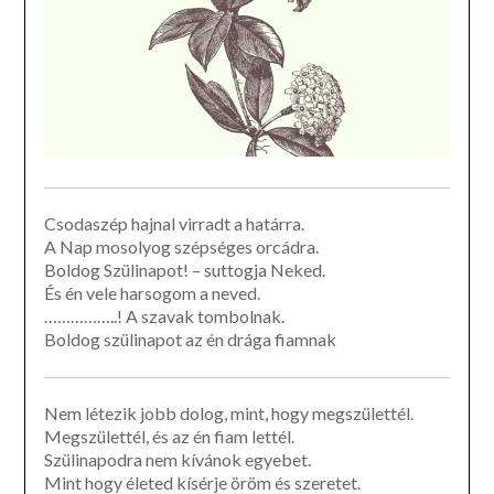
Csodaszép hajnal virradt a határra.
A Nap mosolyog szépséges orcádra.
Boldog Szülinapot! – suttogja Neked.
És én vele harsogom a neved.
……………..! A szavak tombolnak.
Boldog szülinapot az én drága fiamnak
Nem létezik jobb dolog, mint, hogy megszülettél.
Megszülettél, és az én fiam lettél.
Szülinapodra nem kívánok egyebet.
Mint hogy életed kísérje öröm és szeretet.