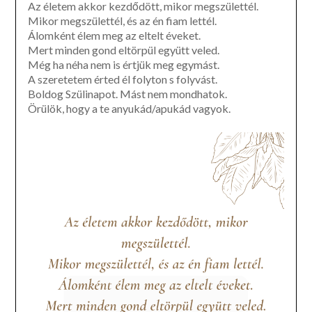
Az életem akkor kezdődött, mikor megszülettél.
Mikor megszülettél, és az én fiam lettél.
Álomként élem meg az eltelt éveket.
Mert minden gond eltörpül együtt veled.
Még ha néha nem is értjük meg egymást.
A szeretetem érted él folyton s folyvást.
Boldog Szülinapot. Mást nem mondhatok.
Örülök, hogy a te anyukád/apukád vagyok.