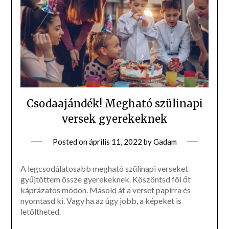
Csodaajándék! Megható szülinapi
versek gyerekeknek
Posted on
április 11, 2022
by
Gadam
A legcsodálatosabb megható szülinapi verseket
gyűjtöttem össze gyerekeknek. Köszöntsd föl őt
káprázatos módon. Másold át a verset papírra és
nyomtasd ki. Vagy ha az úgy jobb, a képeket is
letöltheted.