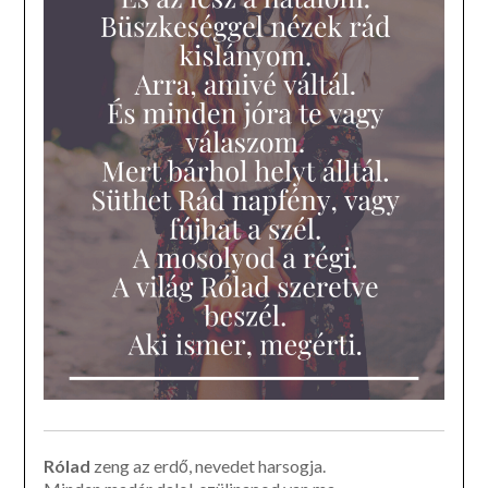
Rólad
zeng az erdő, nevedet harsogja.